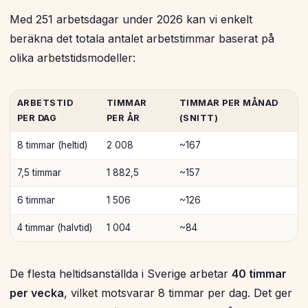
Med 251 arbetsdagar under 2026 kan vi enkelt
beräkna det totala antalet arbetstimmar baserat på
olika arbetstidsmodeller:
ARBETSTID
TIMMAR
TIMMAR PER MÅNAD
PER DAG
PER ÅR
(SNITT)
8 timmar (heltid)
2 008
~167
7,5 timmar
1 882,5
~157
6 timmar
1 506
~126
4 timmar (halvtid)
1 004
~84
De flesta heltidsanställda i Sverige arbetar
40 timmar
per vecka
, vilket motsvarar 8 timmar per dag. Det ger