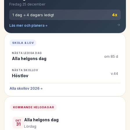
Fredag 25 december
4x
1 dag → 4 dagars ledigt
Läs mer och planera →
SKOLA & LOV
NÄSTA LEDIGA DAG
om 85 d
Alla helgons dag
NÄSTA SKOLLOV
v.44
Höstlov
Alla skollov 2026 →
KOMMANDE HELGDAGAR
Alla helgons dag
OKT
31
Lördag