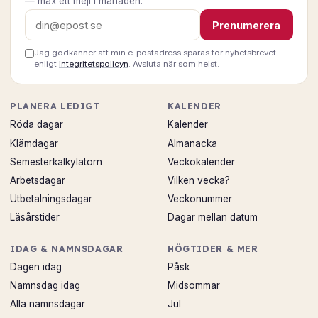
— max ett mejl i månaden.
E-postadress
Prenumerera
Jag godkänner att min e-postadress sparas för nyhetsbrevet
enligt
integritetspolicyn
. Avsluta när som helst.
PLANERA LEDIGT
KALENDER
Röda dagar
Kalender
Klämdagar
Almanacka
Semesterkalkylatorn
Veckokalender
Arbetsdagar
Vilken vecka?
Utbetalningsdagar
Veckonummer
Läsårstider
Dagar mellan datum
IDAG & NAMNSDAGAR
HÖGTIDER & MER
Dagen idag
Påsk
Namnsdag idag
Midsommar
Alla namnsdagar
Jul