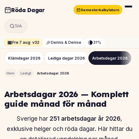
Röda Dagar
Semesterkalkylatorn
Sök
📅
🎉
🌘
Fre 7 aug
·
v32
Dennis & Denise
31%
Klämdagar 2026
Lediga dagar 2026
Arbetsdagar 2026
S
›
›
Hem
Ledigt
Arbetsdagar 2026
Arbetsdagar 2026 — Komplett
guide månad för månad
Sverige har
251 arbetsdagar år 2026
,
exklusive helger och röda dagar. Här hittar du