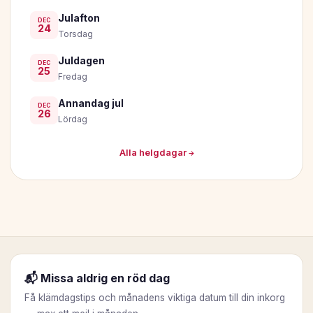
Julafton
DEC
24
Torsdag
Juldagen
DEC
25
Fredag
Annandag jul
DEC
26
Lördag
Alla helgdagar →
📬 Missa aldrig en röd dag
Få klämdagstips och månadens viktiga datum till din inkorg