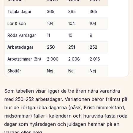
Totala dagar
365
365
365
Lör & sön
104
104
104
Röda vardagar
11
10
9
Arbetsdagar
250
251
252
Arbetstimmar (8h)
2 000
2 008
2 016
Skottår
Nej
Nej
Nej
Som tabellen visar ligger de tre åren nära varandra
med 250–252 arbetsdagar. Variationen beror främst på
hur de rörliga röda dagarna (påsk, Kristi himmelsfärd,
midsommar) faller i kalendern och huruvida fasta röda
dagar som nyårsdagen och juldagen hamnar på en
vardag eller helg.