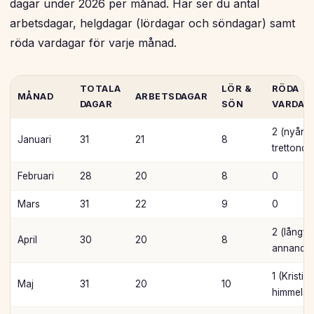
dagar under 2026 per månad. Här ser du antal
arbetsdagar, helgdagar (lördagar och söndagar) samt
röda vardagar för varje månad.
TOTALA
LÖR &
RÖDA
MÅNAD
ARBETSDAGAR
DAGAR
SÖN
VARDAG
2 (nyårs
Januari
31
21
8
trettonda
Februari
28
20
8
0
Mars
31
22
9
0
2 (långfr
April
30
20
8
annandag
1 (Kristi
Maj
31
20
10
himmelsf