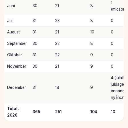
1
Juni
30
21
8
(midsomm
Juli
31
23
8
0
Augusti
31
21
10
0
September
30
22
8
0
Oktober
31
22
9
0
November
30
21
9
0
4 (julafto
juldagen,
December
31
18
9
annandag 
nyårsaft
Totalt
365
251
104
10
2026