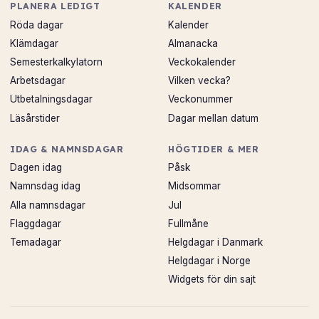
PLANERA LEDIGT
KALENDER
Röda dagar
Kalender
Klämdagar
Almanacka
Semesterkalkylatorn
Veckokalender
Arbetsdagar
Vilken vecka?
Utbetalningsdagar
Veckonummer
Läsårstider
Dagar mellan datum
IDAG & NAMNSDAGAR
HÖGTIDER & MER
Dagen idag
Påsk
Namnsdag idag
Midsommar
Alla namnsdagar
Jul
Flaggdagar
Fullmåne
Temadagar
Helgdagar i Danmark
Helgdagar i Norge
Widgets för din sajt