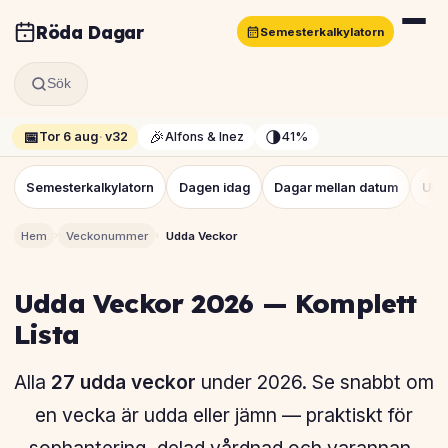
Röda Dagar
Semesterkalkylatorn
Sök
📅
🎉
🌗
Tor 6 aug
·
v32
Alfons & Inez
41%
Semesterkalkylatorn
Dagen idag
Dagar mellan datum
Utb
›
›
Hem
Veckonummer
Udda Veckor
Udda Veckor 2026 — Komplett
Lista
Alla
27 udda veckor
under 2026. Se snabbt om
en vecka är udda eller jämn — praktiskt för