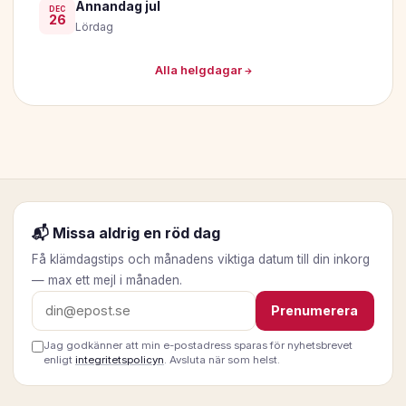
Annandag jul
DEC
26
Lördag
Alla helgdagar →
📬 Missa aldrig en röd dag
Få klämdagstips och månadens viktiga datum till din inkorg
— max ett mejl i månaden.
E-postadress
Prenumerera
Jag godkänner att min e-postadress sparas för nyhetsbrevet
enligt
integritetspolicyn
. Avsluta när som helst.