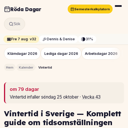
Röda Dagar
Semesterkalkylatorn
Sök
📅
🎉
🌘
Fre 7 aug
·
v32
Dennis & Denise
31%
Klämdagar 2026
Lediga dagar 2026
Arbetsdagar 2026
S
›
›
Hem
Kalender
Vintertid
om 79 dagar
Vintertid infaller söndag
25 oktober
·
Vecka 43
Vintertid i Sverige — Komplett
guide om tidsomställningen