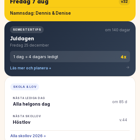
Fredag 7 aug
v32
Namnsdag:
Dennis & Denise
om 140 dagar
SEMESTERTIPS
Juldagen
Fredag 25 december
4x
1 dag → 4 dagars ledigt
Läs mer och planera →
SKOLA & LOV
NÄSTA LEDIGA DAG
om 85 d
Alla helgons dag
NÄSTA SKOLLOV
v.44
Höstlov
Alla skollov 2026 →