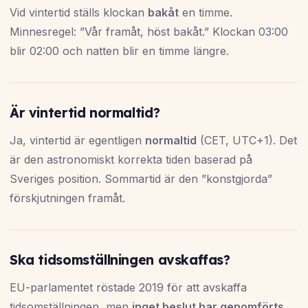
Vid vintertid ställs klockan
bakåt
en timme.
Minnesregel: ”Vår framåt, höst bakåt.” Klockan 03:00
blir 02:00 och natten blir en timme längre.
Är vintertid normaltid?
Ja, vintertid är egentligen
normaltid
(CET, UTC+1). Det
är den astronomiskt korrekta tiden baserad på
Sveriges position. Sommartid är den ”konstgjorda”
förskjutningen framåt.
Ska tidsomställningen avskaffas?
EU-parlamentet röstade 2019 för att avskaffa
tidsomställningen, men
inget beslut har genomförts
.