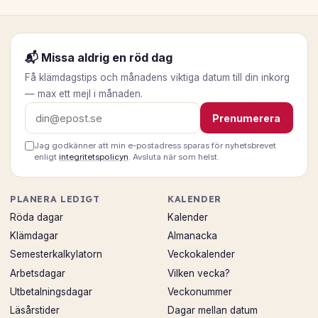
📬 Missa aldrig en röd dag
Få klämdagstips och månadens viktiga datum till din inkorg
— max ett mejl i månaden.
E-postadress
Prenumerera
Jag godkänner att min e-postadress sparas för nyhetsbrevet
enligt
integritetspolicyn
. Avsluta när som helst.
PLANERA LEDIGT
KALENDER
Röda dagar
Kalender
Klämdagar
Almanacka
Semesterkalkylatorn
Veckokalender
Arbetsdagar
Vilken vecka?
Utbetalningsdagar
Veckonummer
Läsårstider
Dagar mellan datum