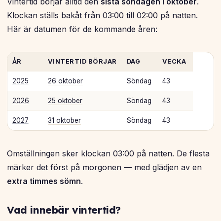
Vintertid börjar alltid den
sista söndagen i oktober
.
Klockan ställs bakåt från 03:00 till 02:00 på natten.
Här är datumen för de kommande åren:
ÅR
VINTERTID BÖRJAR
DAG
VECKA
2025
26 oktober
Söndag
43
2026
25 oktober
Söndag
43
2027
31 oktober
Söndag
43
Omställningen sker klockan 03:00 på natten. De flesta
märker det först på morgonen — med glädjen av en
extra timmes sömn
.
Vad innebär vintertid?