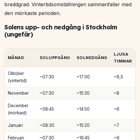
breddgrad. Vintertidsomställningen sammanfaller med
den mörkaste perioden.
Solens upp- och nedgång i Stockholm
(ungefär)
LJUSA
MÅNAD
SOLUPPGÅNG
SOLNEDGÅNG
TIMMAR
Oktober
~07:30
~17:00
~9,5
(vintertid)
November
~07:30
~15:30
~8
December
~08:45
~14:50
~6
(mörkast)
Januari
~08:30
~15:20
~7
Februari
~07:30
~16:45
~9