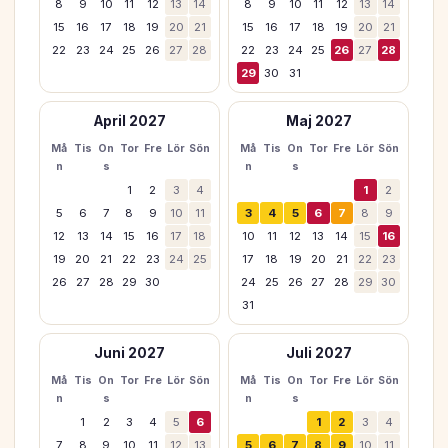
8
9
10
11
12
13
14
8
9
10
11
12
13
14
15
16
17
18
19
20
21
15
16
17
18
19
20
21
22
23
24
25
26
27
28
22
23
24
25
26
27
28
29
30
31
April 2027
Maj 2027
Må
Tis
On
Tor
Fre
Lör
Sön
Må
Tis
On
Tor
Fre
Lör
Sön
n
s
n
s
1
2
3
4
1
2
5
6
7
8
9
10
11
3
4
5
6
7
8
9
12
13
14
15
16
17
18
10
11
12
13
14
15
16
19
20
21
22
23
24
25
17
18
19
20
21
22
23
26
27
28
29
30
24
25
26
27
28
29
30
31
Juni 2027
Juli 2027
Må
Tis
On
Tor
Fre
Lör
Sön
Må
Tis
On
Tor
Fre
Lör
Sön
n
s
n
s
1
2
3
4
5
6
1
2
3
4
7
8
9
10
11
12
13
5
6
7
8
9
10
11