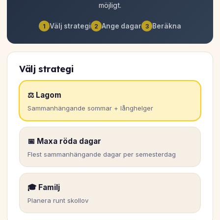
möjligt.
Välj strategi
Ange dagar
Beräkna
1
2
3
Välj strategi
⚖ Lagom
Sammanhängande sommar + långhelger
📅 Maxa röda dagar
Flest sammanhängande dagar per semesterdag
🎓 Familj
Planera runt skollov