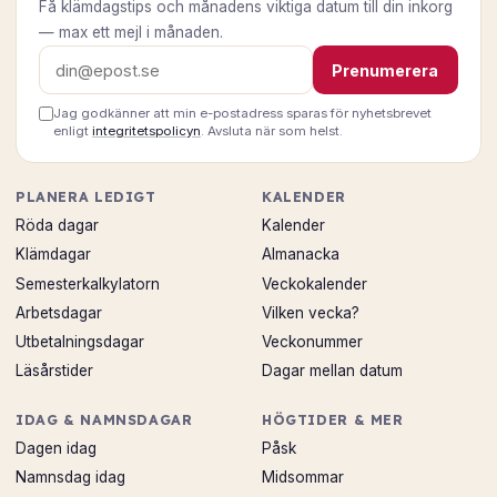
Få klämdagstips och månadens viktiga datum till din inkorg
— max ett mejl i månaden.
E-postadress
Prenumerera
Jag godkänner att min e-postadress sparas för nyhetsbrevet
enligt
integritetspolicyn
. Avsluta när som helst.
PLANERA LEDIGT
KALENDER
Röda dagar
Kalender
Klämdagar
Almanacka
Semesterkalkylatorn
Veckokalender
Arbetsdagar
Vilken vecka?
Utbetalningsdagar
Veckonummer
Läsårstider
Dagar mellan datum
IDAG & NAMNSDAGAR
HÖGTIDER & MER
Dagen idag
Påsk
Namnsdag idag
Midsommar