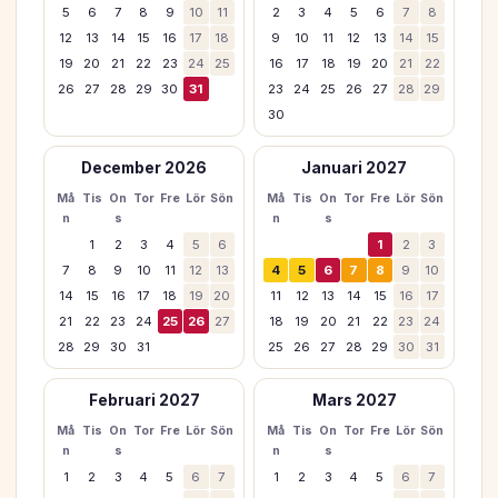
5
6
7
8
9
10
11
2
3
4
5
6
7
8
12
13
14
15
16
17
18
9
10
11
12
13
14
15
19
20
21
22
23
24
25
16
17
18
19
20
21
22
26
27
28
29
30
31
23
24
25
26
27
28
29
30
December 2026
Januari 2027
Må
Tis
On
Tor
Fre
Lör
Sön
Må
Tis
On
Tor
Fre
Lör
Sön
n
s
n
s
1
2
3
4
5
6
1
2
3
7
8
9
10
11
12
13
4
5
6
7
8
9
10
14
15
16
17
18
19
20
11
12
13
14
15
16
17
21
22
23
24
25
26
27
18
19
20
21
22
23
24
28
29
30
31
25
26
27
28
29
30
31
Februari 2027
Mars 2027
Må
Tis
On
Tor
Fre
Lör
Sön
Må
Tis
On
Tor
Fre
Lör
Sön
n
s
n
s
1
2
3
4
5
6
7
1
2
3
4
5
6
7