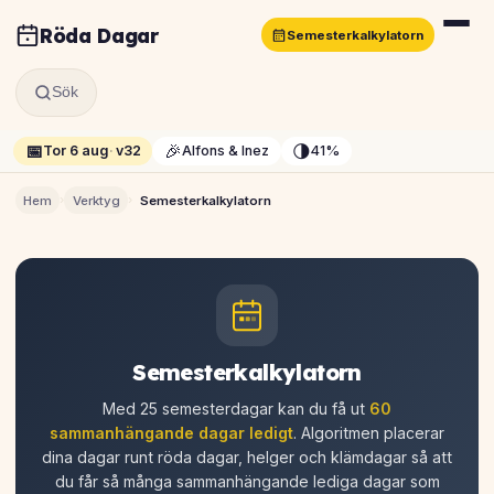
Röda Dagar
Semesterkalkylatorn
Sök
📅
🎉
🌗
Tor 6 aug
·
v32
Alfons & Inez
41%
›
›
Hem
Verktyg
Semesterkalkylatorn
Semesterkalkylatorn
Med 25 semesterdagar kan du få ut
60
sammanhängande dagar ledigt
. Algoritmen placerar
dina dagar runt röda dagar, helger och klämdagar så att
du får så många sammanhängande lediga dagar som