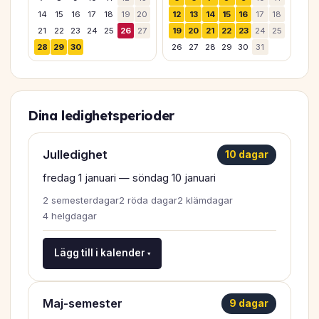
14
15
16
17
18
19
20
12
13
14
15
16
17
18
21
22
23
24
25
26
27
19
20
21
22
23
24
25
28
29
30
26
27
28
29
30
31
Dina ledighetsperioder
Julledighet
10 dagar
fredag 1 januari — söndag 10 januari
2 semesterdagar
2 röda dagar
2 klämdagar
4 helgdagar
Lägg till i kalender ▾
Maj-semester
9 dagar