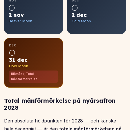
NOV
DEC
🌕
🌕
2 nov
2 dec
Beaver Moon
Cold Moon
DEC
🌕
31 dec
Cold Moon
Blåmåne, Total
månförmörkelse
Total månförmörkelse på nyårsafton
2028
Den absoluta höjdpunkten för 2028 — och kanske
hela decenniet — är den
totala månförmörkelsen på