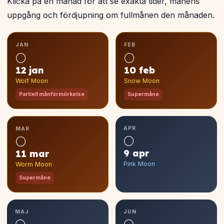
Klicka på en månad för att se exakta tider, månens
uppgång och fördjupning om fullmånen den månaden.
JAN
FEB
🌕
🌕
12 jan
10 feb
Wolf Moon
Snow Moon
Partiell månförmörkelse
Supermåne
APR
MAR
🌕
🌕
9 apr
11 mar
Pink Moon
Worm Moon
Supermåne
MAJ
JUN