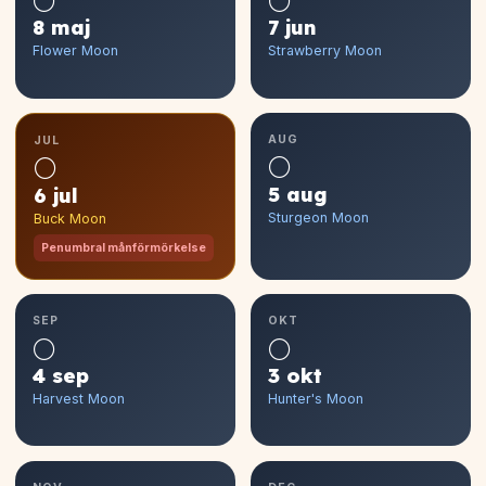
🌕
🌕
8 maj
7 jun
Flower Moon
Strawberry Moon
AUG
JUL
🌕
🌕
5 aug
6 jul
Sturgeon Moon
Buck Moon
Penumbral månförmörkelse
SEP
OKT
🌕
🌕
4 sep
3 okt
Harvest Moon
Hunter's Moon