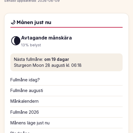
Senast uppdaterad: 2026-08-09
🌙 Månen just nu
🌘
Avtagande månskära
13% belyst
Nästa fullmåne:
om 19 dagar
Sturgeon Moon
28 augusti
kl. 06:18
Fullmåne idag?
Fullmåne augusti
Månkalendern
Fullmåne 2026
Månens läge just nu