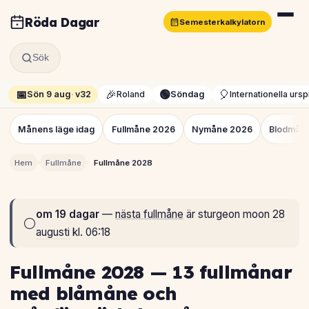
Röda Dagar
Semesterkalkylatorn
Sök
📅
🎉
🟢
🎈
Sön 9 aug
·
v32
Roland
Söndag
Internationella urs
Månens läge idag
Fullmåne 2026
Nymåne 2026
Blodmån
›
›
Hem
Fullmåne
Fullmåne 2028
om 19 dagar
—
nästa fullmåne
är sturgeon moon
28
🌕
augusti
kl. 06:18
Fullmåne 2028 — 13 fullmånar
med blåmåne och