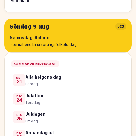
Blodmåne
Söndag 9 aug
v32
Namnsdag:
Roland
Internationella ursprungsfolkets dag
KOMMANDE HELGDAGAR
Alla helgons dag
OKT
31
Lördag
Julafton
DEC
24
Torsdag
Juldagen
DEC
25
Fredag
Annandag jul
DEC