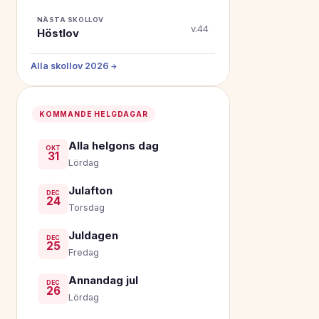
NÄSTA SKOLLOV
v.44
Höstlov
Alla skollov 2026 →
KOMMANDE HELGDAGAR
Alla helgons dag
OKT
31
Lördag
Julafton
DEC
24
Torsdag
Juldagen
DEC
25
Fredag
Annandag jul
DEC
26
Lördag