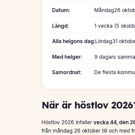
Datum:
Måndag
26 okto
Längd:
1 vecka (5 skold
Alla helgons dag:
Lördag
31 oktobe
Med helger:
9 dagars samman
Samordnat:
De flesta komm
När är höstlov 2026
Höstlov 2026 infaller
vecka 44
, den 2
från måndag
26 oktober
till och med 