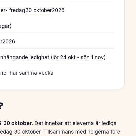
ber
- fredag
30 oktober
2026
agar)
r
2026
hängande ledighet (lör 24 okt - sön 1 nov)
uner har samma vecka
?
6-30 oktober
. Det innebär att eleverna är lediga
fredag
30 oktober
. Tillsammans med helgerna före