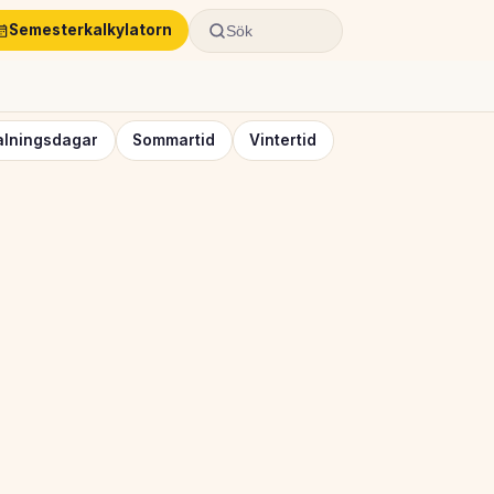
Semesterkalkylatorn
Sök
alningsdagar
Sommartid
Vintertid