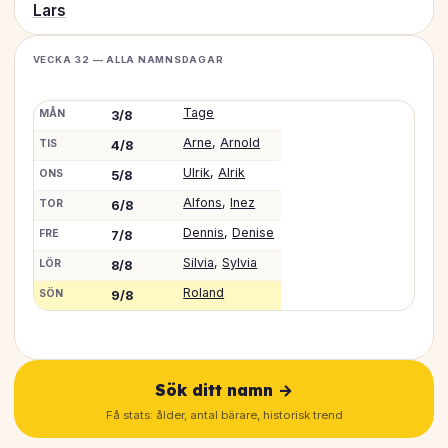
Lars
VECKA 32 — ALLA NAMNSDAGAR
Tage
MÅN
3/8
Arne
,
Arnold
TIS
4/8
Ulrik
,
Alrik
ONS
5/8
Alfons
,
Inez
TOR
6/8
Dennis
,
Denise
FRE
7/8
Silvia
,
Sylvia
LÖR
8/8
Roland
SÖN
9/8
Sök ditt namn →
Få stats: ålder, antal bärare, historisk trend