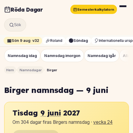
Röda Dagar
Semesterkalkylatorn
Sök
📅
🎉
🟢
🎈
Sön 9 aug
·
v32
Roland
Söndag
Internationella urs
Namnsdag idag
Namnsdag imorgon
Namnsdag igår
Alla
›
›
Hem
Namnsdagar
Birger
Birger namnsdag — 9 juni
Tisdag
9 juni
2027
Om 304 dagar firas Birgers namnsdag ·
vecka 24