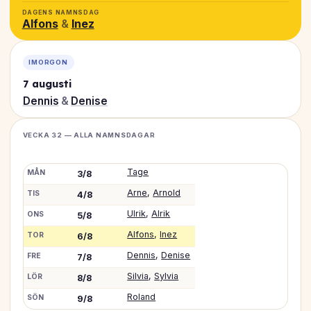
DAGENS NAMNSDAG
Alfons
&
Inez
IMORGON
7 augusti
Dennis
&
Denise
VECKA 32 — ALLA NAMNSDAGAR
Tage
MÅN
3/8
Arne
,
Arnold
TIS
4/8
Ulrik
,
Alrik
ONS
5/8
Alfons
,
Inez
TOR
6/8
Dennis
,
Denise
FRE
7/8
Silvia
,
Sylvia
LÖR
8/8
Roland
SÖN
9/8