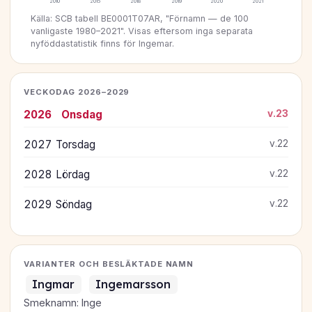
2010
2015
2018
2019
2020
2021
Källa: SCB tabell BE0001T07AR, "Förnamn — de 100
vanligaste 1980–2021". Visas eftersom inga separata
nyföddastatistik finns för Ingemar.
VECKODAG 2026–2029
2026
Onsdag
v.23
2027
Torsdag
v.22
2028
Lördag
v.22
2029
Söndag
v.22
VARIANTER OCH BESLÄKTADE NAMN
Ingmar
Ingemarsson
Smeknamn: Inge