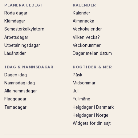
PLANERA LEDIGT
KALENDER
Röda dagar
Kalender
Klämdagar
Almanacka
Semesterkalkylatorn
Veckokalender
Arbetsdagar
Vilken vecka?
Utbetalningsdagar
Veckonummer
Läsårstider
Dagar mellan datum
IDAG & NAMNSDAGAR
HÖGTIDER & MER
Dagen idag
Påsk
Namnsdag idag
Midsommar
Alla namnsdagar
Jul
Flaggdagar
Fullmåne
Temadagar
Helgdagar i Danmark
Helgdagar i Norge
Widgets för din sajt