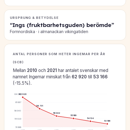
URSPRUNG & BETYDELSE
“Ings (fruktbarhetsguden) berömde”
Fornnordiska · i almanackan vikingatiden
ANTAL PERSONER SOM HETER INGEMAR PER ÅR
(SCB)
Mellan
2010
och
2021
har antalet svenskar med
namnet Ingemar minskat från
62 920
till
53 166
(-15.5%).
64 090
62 920
61 067
58 731
58 043
56 042
55 169
54 134
55 020
53 166
51 996