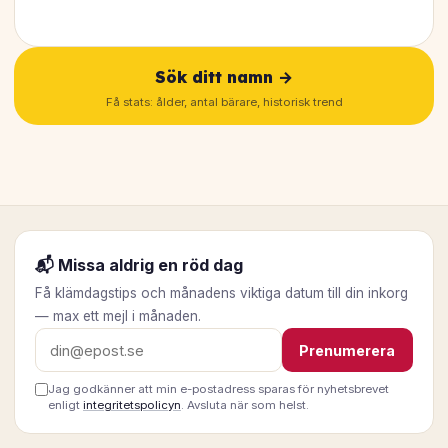
Sök ditt namn →
Få stats: ålder, antal bärare, historisk trend
📬 Missa aldrig en röd dag
Få klämdagstips och månadens viktiga datum till din inkorg
— max ett mejl i månaden.
E-postadress
Prenumerera
Jag godkänner att min e-postadress sparas för nyhetsbrevet
enligt
integritetspolicyn
. Avsluta när som helst.