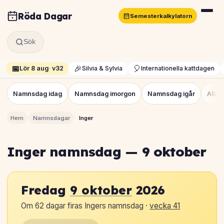
Röda Dagar
Semesterkalkylatorn
Sök
📅
🎉
🎈
Lör 8 aug
·
v32
Silvia & Sylvia
Internationella kattdagen
Namnsdag idag
Namnsdag imorgon
Namnsdag igår
Alla
›
›
Hem
Namnsdagar
Inger
Inger namnsdag — 9 oktober
Fredag
9 oktober
2026
Om 62 dagar firas Ingers namnsdag ·
vecka 41