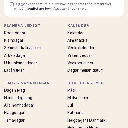
Jag godkänner att min e-postadress sparas för nyhetsbrevet
enligt
integritetspolicyn
. Avsluta när som helst.
PLANERA LEDIGT
KALENDER
Röda dagar
Kalender
Klämdagar
Almanacka
Semesterkalkylatorn
Veckokalender
Arbetsdagar
Vilken vecka?
Utbetalningsdagar
Veckonummer
Läsårstider
Dagar mellan datum
IDAG & NAMNSDAGAR
HÖGTIDER & MER
Dagen idag
Påsk
Namnsdag idag
Midsommar
Alla namnsdagar
Jul
Flaggdagar
Fullmåne
Temadagar
Helgdagar i Danmark
Helgdagar i Norge