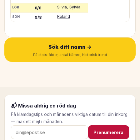
Silvia
,
Sylvia
LÖR
8/8
Roland
SÖN
9/8
Sök ditt namn →
Få stats: ålder, antal bärare, historisk trend
📬 Missa aldrig en röd dag
Få klämdagstips och månadens viktiga datum till din inkorg
— max ett mejl i månaden.
E-postadress
Prenumerera