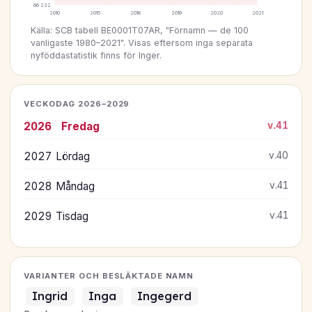
66 232
2010
2015
2018
2019
2020
2021
Källa: SCB tabell BE0001T07AR, "Förnamn — de 100
vanligaste 1980–2021". Visas eftersom inga separata
nyföddastatistik finns för Inger.
VECKODAG 2026–2029
2026
Fredag
v.41
2027
Lördag
v.40
2028
Måndag
v.41
2029
Tisdag
v.41
VARIANTER OCH BESLÄKTADE NAMN
Ingrid
Inga
Ingegerd