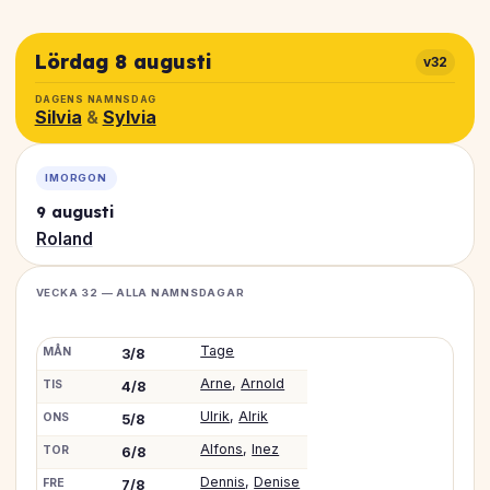
Lördag 8 augusti
v32
DAGENS NAMNSDAG
Silvia
&
Sylvia
IMORGON
9 augusti
Roland
VECKA 32 — ALLA NAMNSDAGAR
Tage
MÅN
3/8
Arne
,
Arnold
TIS
4/8
Ulrik
,
Alrik
ONS
5/8
Alfons
,
Inez
TOR
6/8
Dennis
,
Denise
FRE
7/8