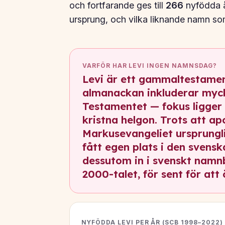
och fortfarande ges till
266
nyfödda år
ursprung, och vilka liknande namn s
VARFÖR HAR LEVI INGEN NAMNSDAG?
Levi är ett gammaltestamen
almanackan inkluderar myc
Testamentet — fokus ligger
kristna helgon. Trots att ap
Markusevangeliet ursprungli
fått egen plats i den sven
dessutom in i svenskt namnb
2000-talet, för sent för att
NYFÖDDA LEVI PER ÅR (SCB 1998–2022)