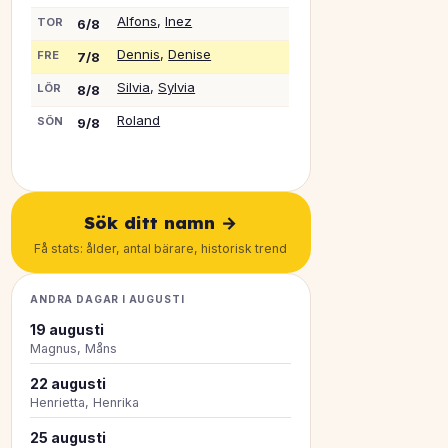
Alfons
,
Inez
TOR
6/8
Dennis
,
Denise
FRE
7/8
Silvia
,
Sylvia
LÖR
8/8
Roland
SÖN
9/8
Sök ditt namn →
Få stats: ålder, antal bärare, historisk trend
ANDRA DAGAR I AUGUSTI
19 augusti
Magnus, Måns
22 augusti
Henrietta, Henrika
25 augusti