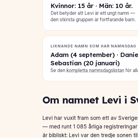
Kvinnor: 15 år · Män: 10 år.
Det betyder att Levi är ett ungt namn —
den största gruppen är fortfarande barn.
LIKNANDE NAMN SOM HAR NAMNSDAG
Adam (4 september) · Daniel 
Sebastian (20 januari)
Se den
kompletta namnsdagslistan
för al
Om namnet Levi i S
Levi har vuxit fram som ett av Sverig
— med runt 1 085 årliga registreringa
är bibliskt: Levi var den tredje sonen t