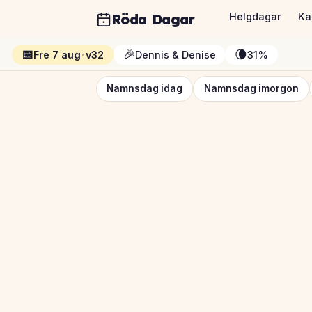
Röda Dagar
Helgdagar
Ka
📅
🎉
🌘
Fre 7 aug
·
v32
Dennis & Denise
31%
Namnsdag idag
Namnsdag imorgon