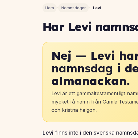
Hem
›
Namnsdagar
›
Levi
Har Levi namns
Nej — Levi ha
namnsdag
i d
almanackan.
Levi är ett gammaltestamentligt na
mycket få namn från Gamla Testamen
och kristna helgon.
Levi
finns inte i den svenska namnsda