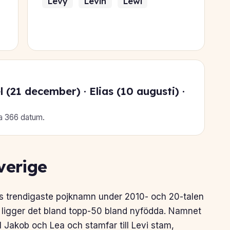
Levy
Levin
Lewi
(21 december) · Elias (10 augusti) ·
la 366 datum.
verige
es trendigaste pojknamn under 2010- och 20-talen
r ligger det bland topp-50 bland nyfödda. Namnet
ill Jakob och Lea och stamfar till Levi stam,