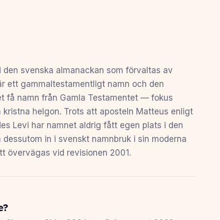
g i den svenska almanackan som förvaltas av
är ett gammaltestamentligt namn och den
t få namn från Gamla Testamentet — fokus
 kristna helgon. Trots att aposteln Matteus enligt
s Levi har namnet aldrig fått egen plats i den
dessutom in i svenskt namnbruk i sin moderna
att övervägas vid revisionen 2001.
e?