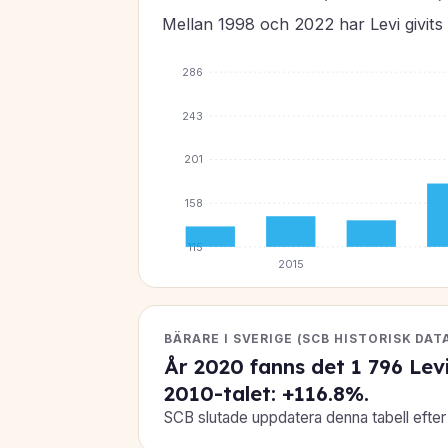
Mellan 1998 och 2022 har Levi givits t
286
243
201
158
115
2015
BÄRARE I SVERIGE (SCB HISTORISK DAT
År 2020 fanns det
1 796
Levi
2010-talet:
+116.8%
.
SCB slutade uppdatera denna tabell efter 2