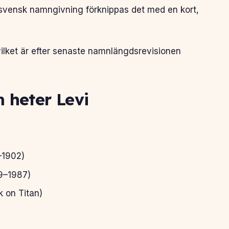
n svensk namngivning förknippas det med en kort,
ilket är efter senaste namnlängdsrevisionen
 heter Levi
–1902)
19–1987)
 on Titan)