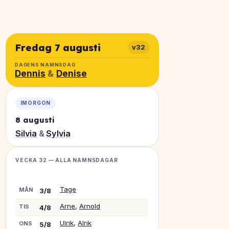
Fredag 7 augusti
v32
DAGENS NAMNSDAG
Dennis
&
Denise
IMORGON
8 augusti
Silvia
&
Sylvia
VECKA 32 — ALLA NAMNSDAGAR
Tage
MÅN
3/8
Arne
,
Arnold
TIS
4/8
Ulrik
,
Alrik
ONS
5/8