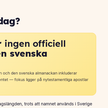
dag?
r
ingen officiell
en svenska
mn och den svenska almanackan inkluderar
tet — fokus ligger på nytestamentliga apostlar
gslängden, trots att namnet används i Sverige