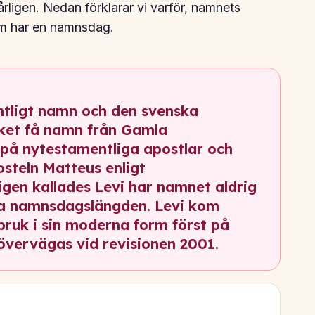
ligen. Nedan förklarar vi varför, namnets
om har en namnsdag.
tligt namn och den svenska
ket få namn från Gamla
 på nytestamentliga apostlar och
osteln Matteus enligt
gen kallades Levi har namnet aldrig
ska namnsdagslängden. Levi kom
ruk i sin moderna form först på
 övervägas vid revisionen 2001.