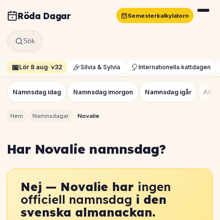
Röda Dagar
Semesterkalkylatorn
Sök
📅
🎉
🎈
Lör 8 aug
·
v32
Silvia & Sylvia
Internationella kattdagen
Namnsdag idag
Namnsdag imorgon
Namnsdag igår
Alla
›
›
Hem
Namnsdagar
Novalie
Har Novalie namnsdag?
Nej — Novalie har
ingen
officiell namnsdag
i den
svenska almanackan.