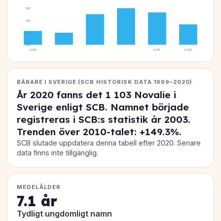
167
147
126
106
2010
2015
2016
BÄRARE I SVERIGE (SCB HISTORISK DATA 1999–2020)
År 2020 fanns det
1 103
Novalie i
Sverige enligt SCB. Namnet började
registreras i SCB:s statistik år 2003.
Trenden över 2010-talet:
+149.3%
.
SCB slutade uppdatera denna tabell efter 2020. Senare
data finns inte tillgänglig.
MEDELÅLDER
7.1 år
Tydligt ungdomligt namn