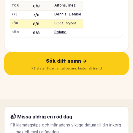
Alfons
,
Inez
TOR
6/8
Dennis
,
Denise
FRE
7/8
Silvia
,
Sylvia
LÖR
8/8
Roland
SÖN
9/8
Sök ditt namn →
Få stats: ålder, antal bärare, historisk trend
📬 Missa aldrig en röd dag
Få klämdagstips och månadens viktiga datum till din inkorg
— max ett mejl i månaden.