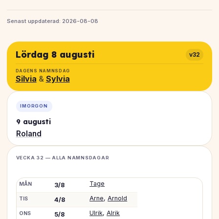
Senast uppdaterad: 2026-08-08
Lördag 8 augusti
v32
DAGENS NAMNSDAG
Silvia
&
Sylvia
IMORGON
9 augusti
Roland
VECKA 32 — ALLA NAMNSDAGAR
Tage
MÅN
3/8
Arne
,
Arnold
TIS
4/8
Ulrik
,
Alrik
ONS
5/8