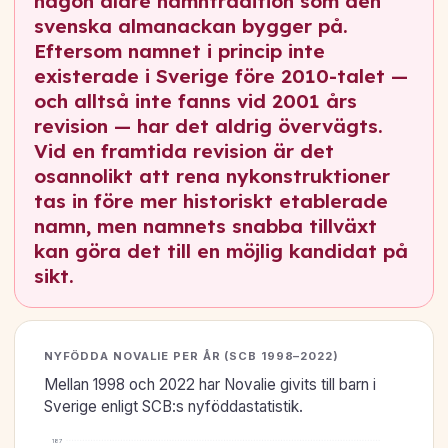
någon äldre namntradition som den
svenska almanackan bygger på.
Eftersom namnet i princip inte
existerade i Sverige före 2010-talet —
och alltså inte fanns vid 2001 års
revision — har det aldrig övervägts.
Vid en framtida revision är det
osannolikt att rena nykonstruktioner
tas in före mer historiskt etablerade
namn, men namnets snabba tillväxt
kan göra det till en möjlig kandidat på
sikt.
NYFÖDDA NOVALIE PER ÅR (SCB 1998–2022)
Mellan 1998 och 2022 har Novalie givits till barn i
Sverige enligt SCB:s nyföddastatistik.
187