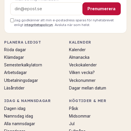
E-postadress
Prenumerera
Jag godkänner att min e-postadress sparas för nyhetsbrevet
enligt
integritetspolicyn
. Avsluta när som helst.
PLANERA LEDIGT
KALENDER
Röda dagar
Kalender
Klämdagar
Almanacka
Semesterkalkylatorn
Veckokalender
Arbetsdagar
Vilken vecka?
Utbetalningsdagar
Veckonummer
Läsårstider
Dagar mellan datum
IDAG & NAMNSDAGAR
HÖGTIDER & MER
Dagen idag
Påsk
Namnsdag idag
Midsommar
Alla namnsdagar
Jul