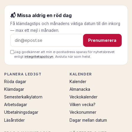
📬 Missa aldrig en röd dag
Få klämdagstips och månadens viktiga datum till din inkorg
— max ett mejl i månaden.
E-postadress
Prenumerera
Jag godkänner att min e-postadress sparas för nyhetsbrevet
enligt
integritetspolicyn
. Avsluta när som helst.
PLANERA LEDIGT
KALENDER
Röda dagar
Kalender
Klämdagar
Almanacka
Semesterkalkylatorn
Veckokalender
Arbetsdagar
Vilken vecka?
Utbetalningsdagar
Veckonummer
Läsårstider
Dagar mellan datum