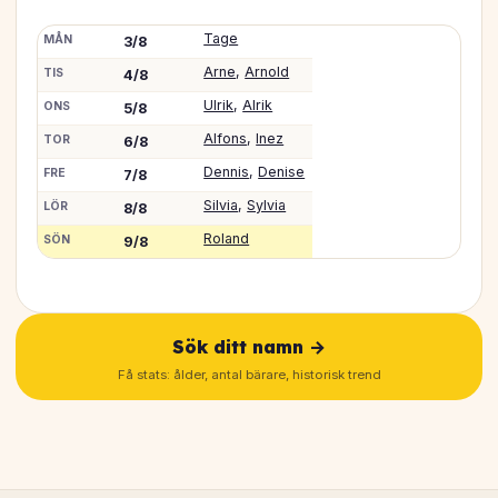
Tage
MÅN
3/8
Arne
,
Arnold
TIS
4/8
Ulrik
,
Alrik
ONS
5/8
Alfons
,
Inez
TOR
6/8
Dennis
,
Denise
FRE
7/8
Silvia
,
Sylvia
LÖR
8/8
Roland
SÖN
9/8
Sök ditt namn →
Få stats: ålder, antal bärare, historisk trend