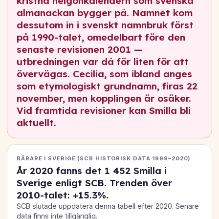
kristna helgonkalendern som svenska
almanackan bygger på. Namnet kom
dessutom in i svenskt namnbruk först
på 1990-talet, omedelbart före den
senaste revisionen 2001 —
utbredningen var då för liten för att
övervägas. Cecilia, som ibland anges
som etymologiskt grundnamn, firas 22
november, men kopplingen är osäker.
Vid framtida revisioner kan Smilla bli
aktuellt.
BÄRARE I SVERIGE (SCB HISTORISK DATA 1999–2020)
År 2020 fanns det
1 452
Smilla i
Sverige enligt SCB. Trenden över
2010-talet:
+15.3%
.
SCB slutade uppdatera denna tabell efter 2020. Senare
data finns inte tillgänglig.