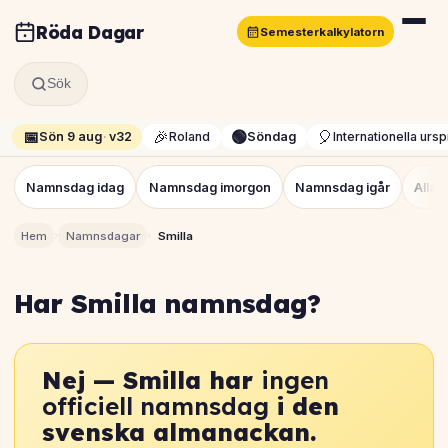
Röda Dagar
Semesterkalkylatorn
Sök
📅
🎉
🟢
🎈
Sön 9 aug
·
v32
Roland
Söndag
Internationella urs
Namnsdag idag
Namnsdag imorgon
Namnsdag igår
Alla
›
›
Hem
Namnsdagar
Smilla
Har Smilla namnsdag?
Nej — Smilla har
ingen
officiell namnsdag
i den
svenska almanackan.