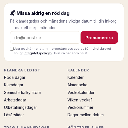
📬 Missa aldrig en röd dag
Få klämdagstips och månadens viktiga datum till din inkorg
— max ett mejl i månaden.
E-postadress
Prenumerera
Jag godkänner att min e-postadress sparas för nyhetsbrevet
enligt
integritetspolicyn
. Avsluta när som helst.
PLANERA LEDIGT
KALENDER
Röda dagar
Kalender
Klämdagar
Almanacka
Semesterkalkylatorn
Veckokalender
Arbetsdagar
Vilken vecka?
Utbetalningsdagar
Veckonummer
Läsårstider
Dagar mellan datum
IDAG & NAMNSDAGAR
HÖGTIDER & MER