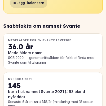
📅
Lägg i kalendern
Snabbfakta om namnet Svante
MEDELÅLDER FÖR EN SVANTE I SVERIGE
36.0 år
Medelålders namn
SCB 2020 — genomsnittsåldern för folkbokförda med
Svante som tilltalsnamn.
NYFÖDDA 2021
145
barn fick namnet Svante 2021 (#93 bland
nyfödda)
Senaste 5 åren: snitt 148/år (minskning med 18 sedan