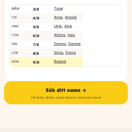
Tage
MÅN
3/8
Arne
,
Arnold
TIS
4/8
Ulrik
,
Alrik
ONS
5/8
Alfons
,
Inez
TOR
6/8
Dennis
,
Denise
FRE
7/8
Silvia
,
Sylvia
LÖR
8/8
Roland
SÖN
9/8
Sök ditt namn →
Få stats: ålder, antal bärare, historisk trend