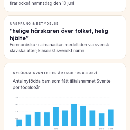
firar också namnsdag den
10 juni
URSPRUNG & BETYDELSE
“helige härskaren över folket, helig
hjälte”
Fornnordiska · i almanackan medeltiden via svensk-
slaviska ätter; klassiskt svenskt namn
NYFÖDDA SVANTE PER ÅR (SCB 1998–2022)
Antal nyfödda barn som fått tilltalsnamnet Svante
per födelseår.
183
161
138
116
93
2010
2020
2021