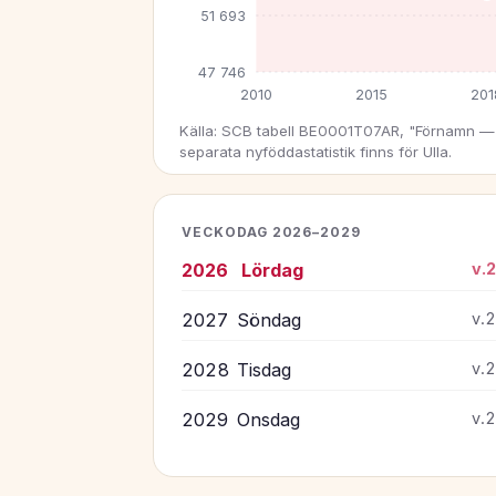
51 693
47 746
2010
2015
201
Källa: SCB tabell BE0001T07AR, "Förnamn — 
separata nyföddastatistik finns för Ulla.
VECKODAG 2026–2029
2026
Lördag
v.
2027
Söndag
v.
2028
Tisdag
v.
2029
Onsdag
v.