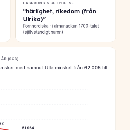
URSPRUNG & BETYDELSE
“härlighet, rikedom (från
Ulrika)”
Fornnordiska · i almanackan 1700-talet
(självständigt namn)
ÅR (SCB)
venskar med namnet Ulla minskat från
62 005
till
22
51 964