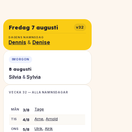
Fredag 7 augusti
v32
DAGENS NAMNSDAG
Dennis
&
Denise
IMORGON
8 augusti
Silvia
&
Sylvia
VECKA 32 — ALLA NAMNSDAGAR
Tage
MÅN
3/8
Arne
,
Arnold
TIS
4/8
Ulrik
,
Alrik
ONS
5/8