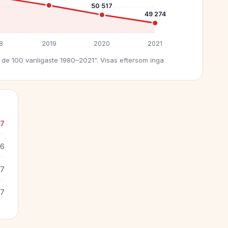
50 517
49 274
8
2019
2020
2021
de 100 vanligaste 1980–2021". Visas eftersom inga
27
26
27
27