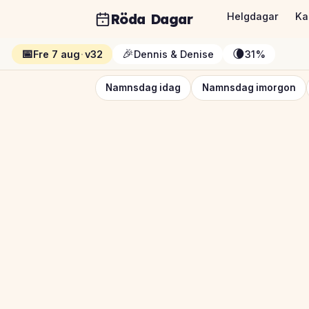
Röda Dagar
Helgdagar
Ka
📅
🎉
🌘
Fre 7 aug
·
v32
Dennis & Denise
31%
Namnsdag idag
Namnsdag imorgon