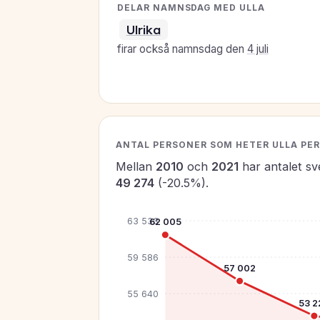
DELAR NAMNSDAG MED ULLA
Ulrika
firar också namnsdag den
4 juli
ANTAL PERSONER SOM HETER ULLA PER 
Mellan
2010
och
2021
har antalet s
49 274
(-20.5%).
63 533
62 005
59 586
57 002
55 640
53 2