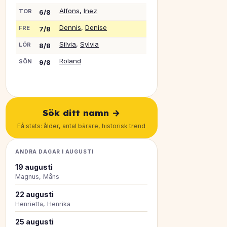
Alfons
,
Inez
TOR
6/8
Dennis
,
Denise
FRE
7/8
Silvia
,
Sylvia
LÖR
8/8
Roland
SÖN
9/8
Sök ditt namn →
Få stats: ålder, antal bärare, historisk trend
ANDRA DAGAR I AUGUSTI
19 augusti
Magnus, Måns
22 augusti
Henrietta, Henrika
25 augusti