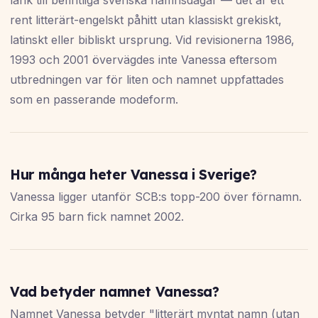
länk till befintliga svenska namnsdagar — det är ett
rent litterärt-engelskt påhitt utan klassiskt grekiskt,
latinskt eller bibliskt ursprung. Vid revisionerna 1986,
1993 och 2001 övervägdes inte Vanessa eftersom
utbredningen var för liten och namnet uppfattades
som en passerande modeform.
Hur många heter Vanessa i Sverige?
Vanessa ligger utanför SCB:s topp-200 över förnamn.
Cirka 95 barn fick namnet 2002.
Vad betyder namnet Vanessa?
Namnet Vanessa betyder "litterärt myntat namn (utan