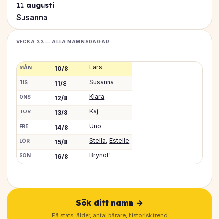
11 augusti
Susanna
VECKA 33 — ALLA NAMNSDAGAR
Lars
MÅN
10/8
Susanna
TIS
11/8
Klara
ONS
12/8
Kaj
TOR
13/8
Uno
FRE
14/8
Stella
,
Estelle
LÖR
15/8
Brynolf
SÖN
16/8
Sök ditt namn →
Få stats: ålder, antal bärare, historisk trend