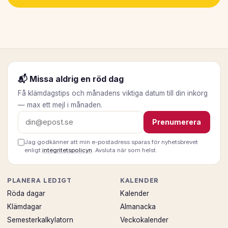
📬 Missa aldrig en röd dag
Få klämdagstips och månadens viktiga datum till din inkorg
— max ett mejl i månaden.
E-postadress
Prenumerera
Jag godkänner att min e-postadress sparas för nyhetsbrevet
enligt
integritetspolicyn
. Avsluta när som helst.
PLANERA LEDIGT
KALENDER
Röda dagar
Kalender
Klämdagar
Almanacka
Semesterkalkylatorn
Veckokalender