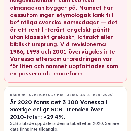
helgonkalendern som svenska
almanackan bygger på. Namnet har
dessutom ingen etymologisk länk till
befintliga svenska namnsdagar — det
är ett rent litterärt-engelskt påhitt
utan klassiskt grekiskt, latinskt eller
bibliskt ursprung. Vid revisionerna
1986, 1993 och 2001 övervägdes inte
Vanessa eftersom utbredningen var
för liten och namnet uppfattades som
en passerande modeform.
BÄRARE I SVERIGE (SCB HISTORISK DATA 1999–2020)
År 2020 fanns det
3 100
Vanessa i
Sverige enligt SCB. Trenden över
2010-talet:
+29.4%
.
SCB slutade uppdatera denna tabell efter 2020. Senare
data finns inte tillgänglig.