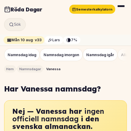
Röda Dagar
Semesterkalkylatorn
Sök
📅
🎉
🌘
Mån 10 aug
·
v33
Lars
7%
Namnsdag idag
Namnsdag imorgon
Namnsdag igår
Alla
›
›
Hem
Namnsdagar
Vanessa
Har Vanessa namnsdag?
Nej — Vanessa har
ingen
officiell namnsdag
i den
svenska almanackan.