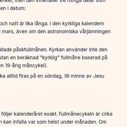
enkel, men den innehåller tre rörliga delar som
en i datum:
h natt är lika långa. I den kyrkliga kalendern
n 21 mars, även om den astronomiska vårjämningen
llade påskfullmånen. Kyrkan använder inte den
utan en beräknad "kyrklig" fullmåne baserad på
n 19-årig måncykel).
 alltid firas på en söndag, till minne av Jesu
 följer kalenderåret exakt. Fullmånecykeln är cirka
en kan infalla var som helst under månaden. Om