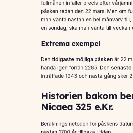
fullmånen infaller precis efter vårjäm
påsken redan den 22 mars. Men om ful
man vänta nästan en hel månvarv till,
en söndag, ska man vänta till veckan 
Extrema exempel
Den
tidigaste möjliga påsken
är 22 ma
hända igen förrän 2285. Den
senaste 
inträffade 1943 och nästa gång sker 
Historien bakom ber
Nicaea 325 e.Kr.
Beräkningsmetoden för påskens datum 
nästan 1700 år tillbaka i tiden.