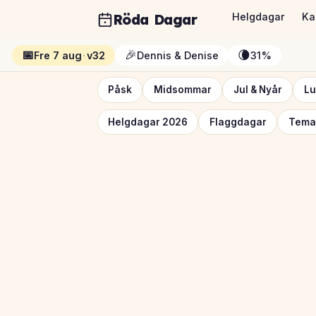
Röda Dagar
Helgdagar
Ka
📅
🎉
🌘
Fre 7 aug
·
v32
Dennis & Denise
31%
Påsk
Midsommar
Jul & Nyår
Lu
Helgdagar 2026
Flaggdagar
Tema