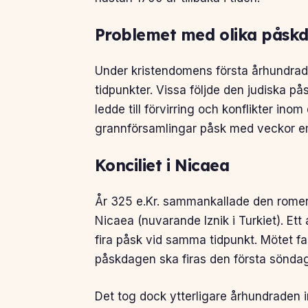
Problemet med olika påsk
Under kristendomens första århundraden
tidpunkter. Vissa följde den judiska p
ledde till förvirring och konflikter inom 
grannförsamlingar påsk med veckor e
Konciliet i Nicaea
År 325 e.Kr. sammankallade den romers
Nicaea (nuvarande Iznik i Turkiet). Ett 
fira påsk vid samma tidpunkt. Mötet fa
påskdagen ska firas den första söndag
Det tog dock ytterligare århundraden 