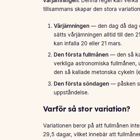
vårjämningen
. Denna regel kan verka 
tillsammans skapar den stora variation
Vårjämningen
— den dag då dag oc
sätts vårjämningen alltid till de
kan infalla 20 eller 21 mars.
Den första fullmånen
— den så ka
verkliga astronomiska fullmånen, 
den så kallade metonska cykeln (e
Den första söndagen
— påsken ska
uppståndelse.
Varför så stor variation?
Variationen beror på att fullmånen inte
29,5 dagar, vilket innebär att fullmån