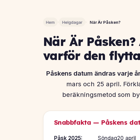
Hem
›
Helgdagar
›
När Är Påsken?
När Är Påsken? 
varför den flytt
Påskens datum ändras varje å
mars och 25 april. Förk
beräkningsmetod som by
Snabbfakta — Påskens da
Påsk 2025:
Söndag
20 april