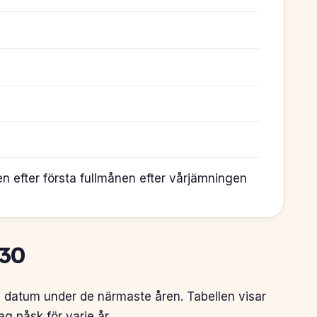
n efter första fullmånen efter vårjämningen
30
s datum under de närmaste åren. Tabellen visar
 påsk för varje år.