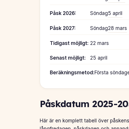
Påsk 2026:
Söndag
5 april
Påsk 2027:
Söndag
28 mars
Tidigast möjligt:
22 mars
Senast möjligt:
25 april
Beräkningsmetod:
Första söndage
Påskdatum 2025-20
Här är en komplett tabell över påsken
långfredagen, påskdagen och annandag