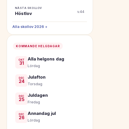
NÄSTA SKOLLOV
v.44
Höstlov
Alla skollov 2026 →
KOMMANDE HELGDAGAR
Alla helgons dag
OKT
31
Lördag
Julafton
DEC
24
Torsdag
Juldagen
DEC
25
Fredag
Annandag jul
DEC
26
Lördag