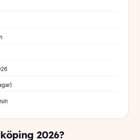
n
026
agar)
mun
inköping 2026?