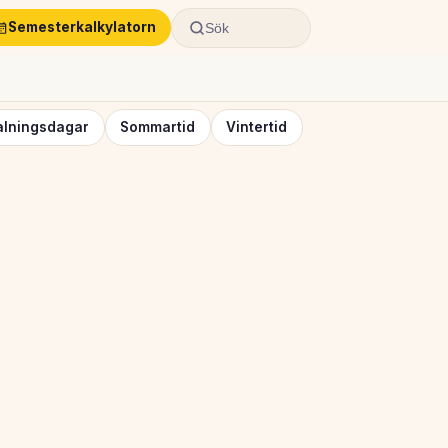
Semesterkalkylatorn
Sök
alningsdagar
Sommartid
Vintertid