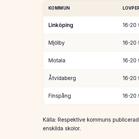
KOMMUN
LOVPE
Linköping
16-20 
Mjölby
16-20 
Motala
16-20 
Åtvidaberg
16-20 
Finspång
16-20 
Källa: Respektive kommuns publicerade
enskilda skolor.