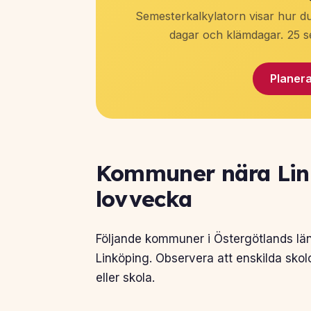
Semesterkalkylatorn visar hur d
dagar och klämdagar. 25 se
Planera
Kommuner nära Li
lovvecka
Följande kommuner i Östergötlands lä
Linköping. Observera att enskilda sko
eller skola.