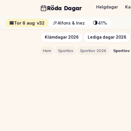
Röda Dagar
Helgdagar
Ka
📅
🎉
🌗
Tor 6 aug
·
v32
Alfons & Inez
41%
Klämdagar 2026
Lediga dagar 2026
Hem
›
Sportlov
›
Sportlov 2026
›
Sportlov