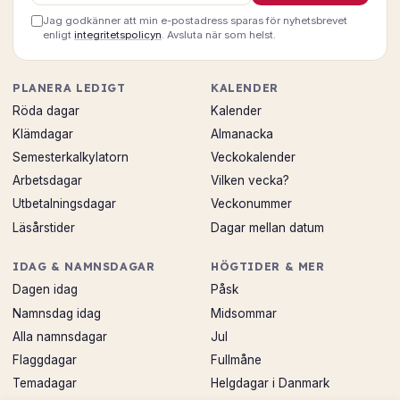
Jag godkänner att min e-postadress sparas för nyhetsbrevet
enligt
integritetspolicyn
. Avsluta när som helst.
PLANERA LEDIGT
KALENDER
Röda dagar
Kalender
Klämdagar
Almanacka
Semesterkalkylatorn
Veckokalender
Arbetsdagar
Vilken vecka?
Utbetalningsdagar
Veckonummer
Läsårstider
Dagar mellan datum
IDAG & NAMNSDAGAR
HÖGTIDER & MER
Dagen idag
Påsk
Namnsdag idag
Midsommar
Alla namnsdagar
Jul
Flaggdagar
Fullmåne
Temadagar
Helgdagar i Danmark