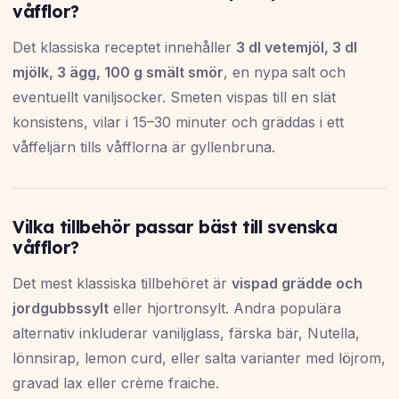
våfflor?
Det klassiska receptet innehåller
3 dl vetemjöl, 3 dl
mjölk, 3 ägg, 100 g smält smör
, en nypa salt och
eventuellt vaniljsocker. Smeten vispas till en slät
konsistens, vilar i 15–30 minuter och gräddas i ett
våffeljärn tills våfflorna är gyllenbruna.
Vilka tillbehör passar bäst till svenska
våfflor?
Det mest klassiska tillbehöret är
vispad grädde och
jordgubbssylt
eller hjortronsylt. Andra populära
alternativ inkluderar vaniljglass, färska bär, Nutella,
lönnsirap, lemon curd, eller salta varianter med löjrom,
gravad lax eller crème fraiche.