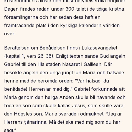
kristendomens äldsta och mest betydelsefulla högtider.
Dagen firades redan under 300-talet i de tidiga kristna
församlingarna och har sedan dess haft en
framträdande plats i den kyrkliga kalendern världen
över.
Berättelsen om Bebådelsen finns i Lukasevangeliet
(kapitel 1, vers 26–38). Enligt texten sände Gud ängeln
Gabriel till den lilla staden Nasaret i Galileen. Där
besökte ängeln den unga jungfrun Maria och hälsade
henne med de berömda orden: ”Var hälsad, du
benådade! Herren är med dig.” Gabriel förkunnade att
Maria genom den heliga Anden skulle bli havande och
föda en son som skulle kallas Jesus, som skulle vara
den Högstes son. Maria svarade i ödmjukhet: ”Jag är
Herrens tjänarinna. Må det ske med mig som du har
sagt.”