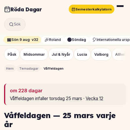
Röda Dagar
Semesterkalkylatorn
Sök
📅
🎉
🟢
🎈
Sön 9 aug
·
v32
Roland
Söndag
Internationella urs
Påsk
Midsommar
Jul & Nyår
Lucia
Valborg
Allhelg
›
›
Hem
Temadagar
Våffeldagen
om 228 dagar
Våffeldagen infaller torsdag
25 mars
·
Vecka 12
Våffeldagen — 25 mars varje
år