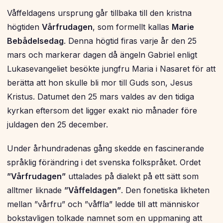
Våffeldagens ursprung går tillbaka till den kristna
högtiden
Vårfrudagen
, som formellt kallas
Marie
Bebådelsedag
. Denna högtid firas varje år den 25
mars och markerar dagen då ängeln Gabriel enligt
Lukasevangeliet besökte jungfru Maria i Nasaret för att
berätta att hon skulle bli mor till Guds son, Jesus
Kristus. Datumet den 25 mars valdes av den tidiga
kyrkan eftersom det ligger exakt nio månader före
juldagen den 25 december.
Under århundradenas gång skedde en fascinerande
språklig förändring i det svenska folkspråket. Ordet
”Vårfrudagen”
uttalades på dialekt på ett sätt som
alltmer liknade
”Våffeldagen”
. Den fonetiska likheten
mellan ”vårfru” och ”våffla” ledde till att människor
bokstavligen tolkade namnet som en uppmaning att