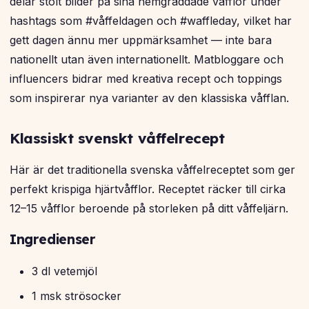
delar stolt bilder på sina hemgräddade våfflor under
hashtags som #våffeldagen och #waffleday, vilket har
gett dagen ännu mer uppmärksamhet — inte bara
nationellt utan även internationellt. Matbloggare och
influencers bidrar med kreativa recept och toppings
som inspirerar nya varianter av den klassiska våfflan.
Klassiskt svenskt våffelrecept
Här är det traditionella svenska våffelreceptet som ger
perfekt krispiga hjärtvåfflor. Receptet räcker till cirka
12–15 våfflor beroende på storleken på ditt våffeljärn.
Ingredienser
3 dl vetemjöl
1 msk strösocker