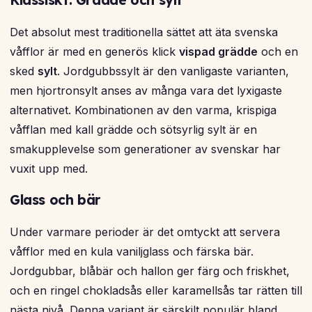
Klassiskt: Grädde och sylt
Det absolut mest traditionella sättet att äta svenska
våfflor är med en generös klick
vispad grädde
och en
sked
sylt
. Jordgubbssylt är den vanligaste varianten,
men hjortronsylt anses av många vara det lyxigaste
alternativet. Kombinationen av den varma, krispiga
våfflan med kall grädde och sötsyrlig sylt är en
smakupplevelse som generationer av svenskar har
vuxit upp med.
Glass och bär
Under varmare perioder är det omtyckt att servera
våfflor med en kula vaniljglass och färska bär.
Jordgubbar, blåbär och hallon ger färg och friskhet,
och en ringel chokladsås eller karamellsås tar rätten till
nästa nivå. Denna variant är särskilt populär bland