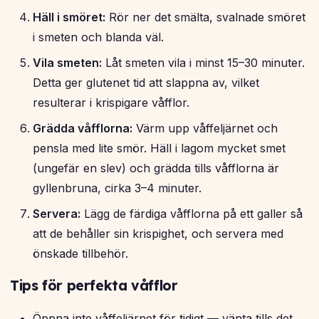
Häll i smöret:
Rör ner det smälta, svalnade smöret
i smeten och blanda väl.
Vila smeten:
Låt smeten vila i minst 15–30 minuter.
Detta ger glutenet tid att slappna av, vilket
resulterar i krispigare våfflor.
Grädda våfflorna:
Värm upp våffeljärnet och
pensla med lite smör. Häll i lagom mycket smet
(ungefär en slev) och grädda tills våfflorna är
gyllenbruna, cirka 3–4 minuter.
Servera:
Lägg de färdiga våfflorna på ett galler så
att de behåller sin krispighet, och servera med
önskade tillbehör.
Tips för perfekta våfflor
Öppna inte våffeljärnet för tidigt — vänta tills det