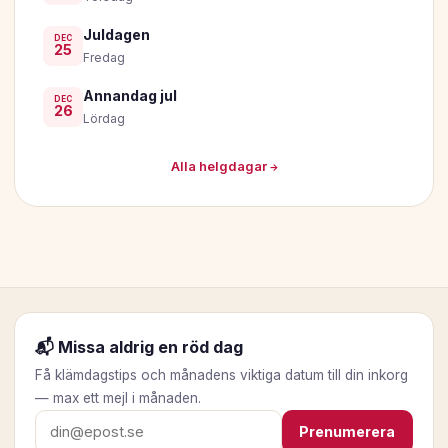
Juldagen
DEC
25
Fredag
Annandag jul
DEC
26
Lördag
Alla helgdagar →
📬 Missa aldrig en röd dag
Få klämdagstips och månadens viktiga datum till din inkorg
— max ett mejl i månaden.
E-postadress
Prenumerera