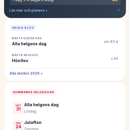
Läs mer och planera →
SKOLA & LOV
NÄSTA LEDIGA DAG
om 83 d
Alla helgons dag
NÄSTA SKOLLOV
v.44
Höstlov
Alla skollov 2026 →
KOMMANDE HELGDAGAR
Alla helgons dag
OKT
31
Lördag
Julafton
DEC
24
Torsdag