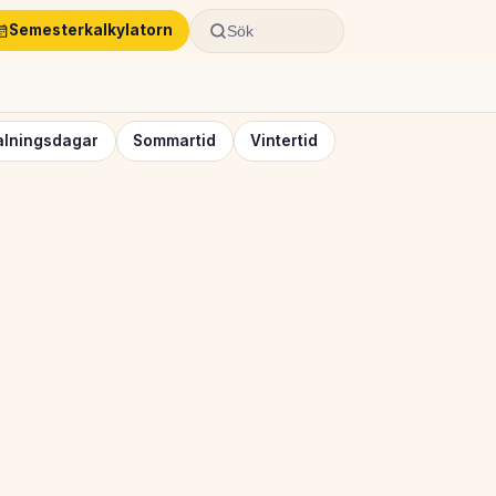
Semesterkalkylatorn
Sök
alningsdagar
Sommartid
Vintertid