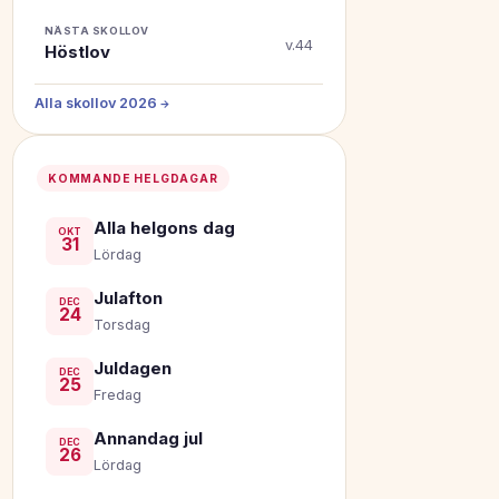
NÄSTA SKOLLOV
v.44
Höstlov
Alla skollov 2026 →
KOMMANDE HELGDAGAR
Alla helgons dag
OKT
31
Lördag
Julafton
DEC
24
Torsdag
Juldagen
DEC
25
Fredag
Annandag jul
DEC
26
Lördag