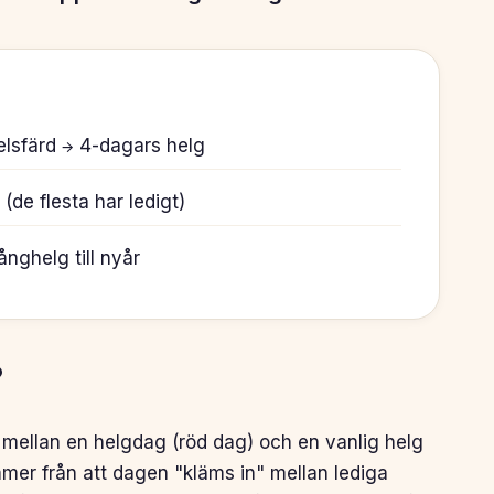
melsfärd → 4-dagars helg
de flesta har ledigt)
ånghelg till nyår
?
ellan en helgdag (röd dag) och en vanlig helg
er från att dagen "kläms in" mellan lediga