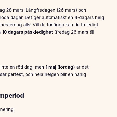
ag 28 mars. Långfredagen (26 mars) och
öda dagar. Det ger automatiskt en 4-dagars helg
sterdag alls! Vill du förlänga kan du ta ledigt
å
10 dagars påskledighet
(fredag 26 mars till
Inte en röd dag, men
1 maj (lördag)
är det.
ar perfekt, och hela helgen blir en härlig
ämperiod
nering: