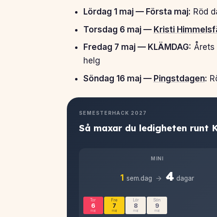
Lördag 1 maj — Första maj:
Röd da
Torsdag 6 maj —
Kristi Himmels
Fredag 7 maj — KLÄMDAG:
Årets 
helg
Söndag 16 maj —
Pingstdagen
:
R
SEMESTERHACK 2027
Så maxar du ledigheten runt 
MINI
4
→
1
sem.dag
dagar
Tor
Fre
Lör
Sön
6
7
8
9
maj
maj
maj
maj