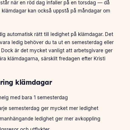
tår när en röd dag infaller på en torsdag — då
en klämdagar kan också uppstå på måndagar om
ig automatisk rätt till ledighet på klämdagar. Det
 vara ledig behöver du ta ut en semesterdag eller
Dock är det mycket vanligt att arbetsgivare ger
ra klämdagarna, särskilt fredagen efter Kristi
kring klämdagar
helg med bara 1 semesterdag
rje semesterdag ger mycket mer ledighet
anhängande ledighet ger mer avkoppling
lgsresor och utflykter