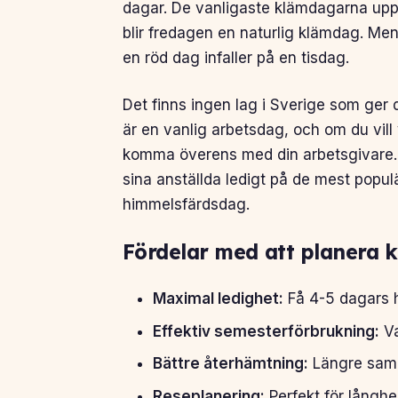
dagar. De vanligaste klämdagarna upps
blir fredagen en naturlig klämdag. M
en röd dag infaller på en tisdag.
Det finns ingen lag i Sverige som ger d
är en vanlig arbetsdag, och om du vill
komma överens med din arbetsgivare. 
sina anställda ledigt på de mest populä
himmelsfärdsdag.
Fördelar med att planera 
Maximal ledighet:
Få 4-5 dagars 
Effektiv semesterförbrukning:
Va
Bättre återhämtning:
Längre samm
Reseplanering:
Perfekt för långhe