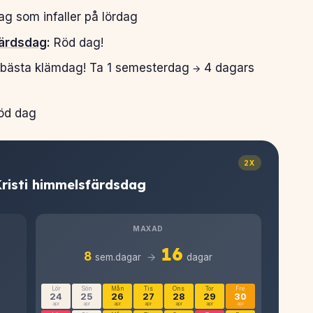
g som infaller på lördag
färdsdag
:
Röd dag!
bästa klämdag! Ta 1 semesterdag → 4 dagars
öd dag
2X
Kristi himmelsfärdsdag
MAXAD
16
→
8
sem.dagar
dagar
Lör
Sön
Mån
Tis
Ons
Tor
Fre
24
25
26
27
28
29
30
apr
apr
apr
apr
apr
apr
apr