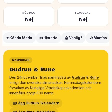
RÖD DAG
FLAGGDAG
Nej
Nej
⭐ Kända födda
📜 Historia
🎂 Vanlig?
🌙 Månfas
NAMNSDAG
Gudrun
&
Rune
Den 24november firas namnsdag av
Gudrun
&
Rune
enligt den svenska almanackan. Namnsdagskalendern
förvaltas av Kungliga Vetenskapsakademien och
innehåller drygt 600 namn.
📅
Lägg
Gudrun
i kalendern