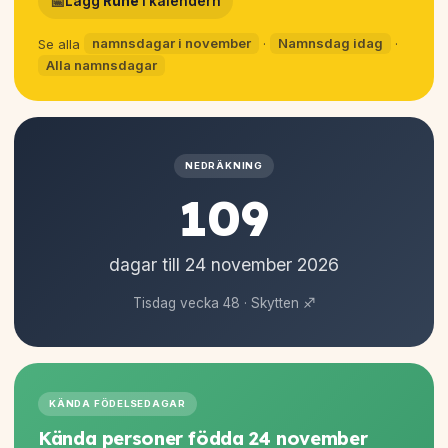
📅
Lägg
Rune
i kalendern
Se alla
namnsdagar i november
·
Namnsdag idag
·
Alla namnsdagar
NEDRÄKNING
109
dagar till 24 november
2026
Tisdag vecka 48 · Skytten ♐
KÄNDA FÖDELSEDAGAR
Kända personer födda 24 november