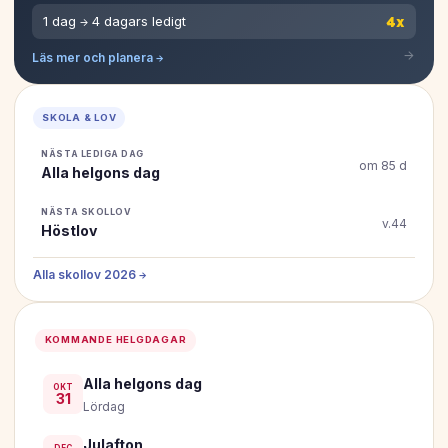
4x
1 dag → 4 dagars ledigt
Läs mer och planera →
SKOLA & LOV
NÄSTA LEDIGA DAG
om 85 d
Alla helgons dag
NÄSTA SKOLLOV
v.44
Höstlov
Alla skollov 2026 →
KOMMANDE HELGDAGAR
Alla helgons dag
OKT
31
Lördag
Julafton
DEC