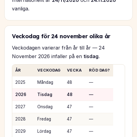
Internationellt är
24/11/2026
och
24.11.2026
vanliga.
Veckodag för 24 november olika år
Veckodagen varierar från år till år — 24
November 2026 infaller på en
tisdag
.
ÅR
VECKODAG
VECKA
RÖD DAG?
2025
Måndag
48
—
2026
Tisdag
48
—
2027
Onsdag
47
—
2028
Fredag
47
—
2029
Lördag
47
—