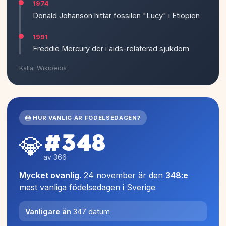
1974
Donald Johanson hittar fossilen "Lucy" i Etiopien
1991
Freddie Mercury dör i aids-relaterad sjukdom
Källa: Wikipedia
🎂 HUR VANLIG ÄR FÖDELSEDAGEN?
#348
💎
av 366
Mycket ovanlig.
24 november är den
348:e
mest vanliga födelsedagen i Sverige
Vanligare än
347 datum