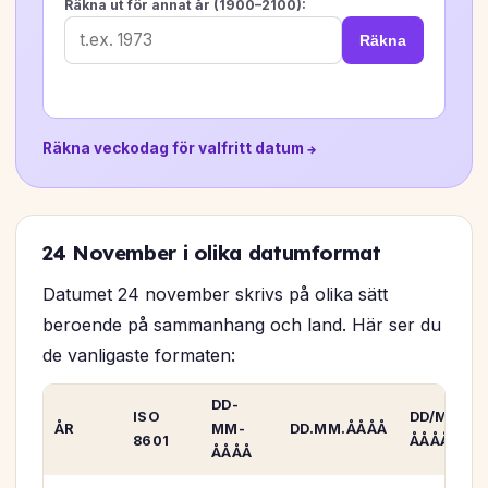
Räkna ut för annat år (1900–2100):
Räkna
Räkna veckodag för valfritt datum →
24 November i olika datumformat
Datumet 24 november skrivs på olika sätt
beroende på sammanhang och land. Här ser du
de vanligaste formaten:
DD-
ISO
DD/MM/
ÅR
MM-
DD.MM.ÅÅÅÅ
8601
ÅÅÅÅ
ÅÅÅÅ