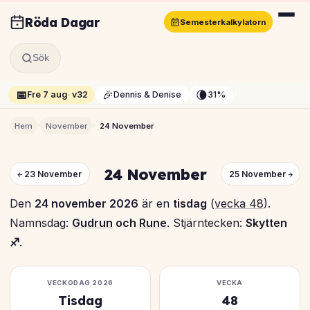
Röda Dagar
Semesterkalkylatorn
Sök
📅
🎉
🌘
Fre 7 aug
·
v32
Dennis & Denise
31%
›
›
Hem
November
24 November
24 November
← 23 November
25 November →
Den
24 november 2026
är en
tisdag
(
vecka 48
).
Namnsdag:
Gudrun
och
Rune
. Stjärntecken:
Skytten
♐
.
VECKODAG 2026
VECKA
Tisdag
48