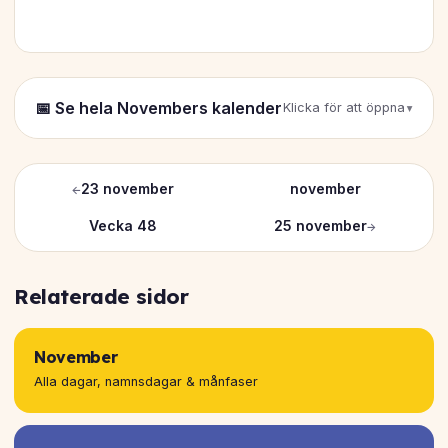
📅 Se hela Novembers kalender
Klicka för att öppna
←
23 november
november
Vecka 48
25 november
→
Relaterade sidor
November
Alla dagar, namnsdagar & månfaser