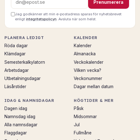
Prenumerera
Jag godkänner att min e-postadress sparas för nyhetsbrevet
enligt
integritetspolicyn
. Avsluta när som helst.
PLANERA LEDIGT
KALENDER
Röda dagar
Kalender
Klämdagar
Almanacka
Semesterkalkylatorn
Veckokalender
Arbetsdagar
Vilken vecka?
Utbetalningsdagar
Veckonummer
Läsårstider
Dagar mellan datum
IDAG & NAMNSDAGAR
HÖGTIDER & MER
Dagen idag
Påsk
Namnsdag idag
Midsommar
Alla namnsdagar
Jul
Flaggdagar
Fullmåne