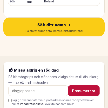
Roland
SÖN
9/8
Sök ditt namn →
Få stats: ålder, antal bärare, historisk trend
📬 Missa aldrig en röd dag
Få klämdagstips och månadens viktiga datum till din inkorg
— max ett mejl i månaden.
E-postadress
Prenumerera
Jag godkänner att min e-postadress sparas för nyhetsbrevet
enligt
integritetspolicyn
. Avsluta när som helst.