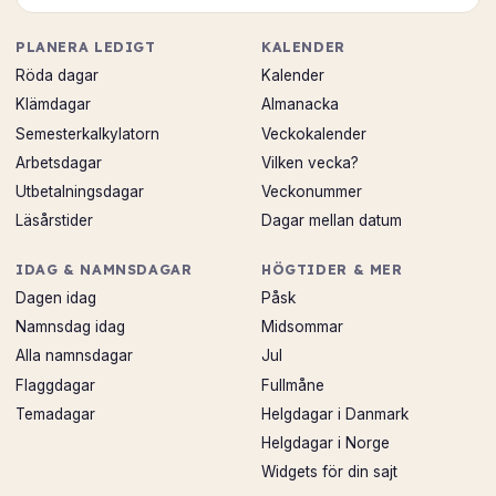
PLANERA LEDIGT
KALENDER
Röda dagar
Kalender
Klämdagar
Almanacka
Semesterkalkylatorn
Veckokalender
Arbetsdagar
Vilken vecka?
Utbetalningsdagar
Veckonummer
Läsårstider
Dagar mellan datum
IDAG & NAMNSDAGAR
HÖGTIDER & MER
Dagen idag
Påsk
Namnsdag idag
Midsommar
Alla namnsdagar
Jul
Flaggdagar
Fullmåne
Temadagar
Helgdagar i Danmark
Helgdagar i Norge
Widgets för din sajt