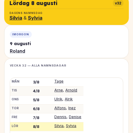
Lördag 8 augusti
v32
DAGENS NAMNSDAG
Silvia
&
Sylvia
IMORGON
9 augusti
Roland
VECKA 32 — ALLA NAMNSDAGAR
Tage
MÅN
3/8
Arne
,
Arnold
TIS
4/8
Ulrik
,
Alrik
ONS
5/8
Alfons
,
Inez
TOR
6/8
Dennis
,
Denise
FRE
7/8
Silvia
,
Sylvia
LÖR
8/8