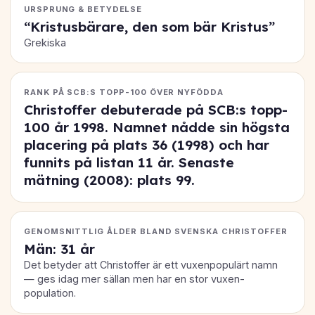
URSPRUNG & BETYDELSE
“Kristusbärare, den som bär Kristus”
Grekiska
RANK PÅ SCB:S TOPP-100 ÖVER NYFÖDDA
Christoffer debuterade på SCB:s topp-
100 år 1998. Namnet nådde sin högsta
placering på
plats 36
(1998) och har
funnits på listan 11 år. Senaste
mätning (2008): plats
99
.
GENOMSNITTLIG ÅLDER BLAND SVENSKA CHRISTOFFER
Män: 31 år
Det betyder att Christoffer är ett vuxenpopulärt namn
— ges idag mer sällan men har en stor vuxen-
population.