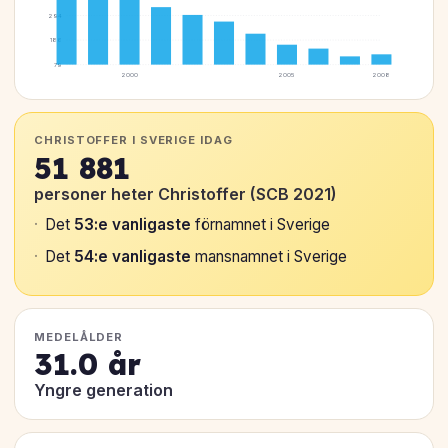
294
186
79
2000
2005
2008
CHRISTOFFER I SVERIGE IDAG
51 881
personer heter Christoffer (SCB 2021)
Det
53:e vanligaste
förnamnet i Sverige
Det
54:e vanligaste
mansnamnet i Sverige
MEDELÅLDER
31.0 år
Yngre generation