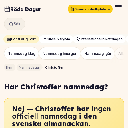
Röda Dagar
Semesterkalkylatorn
Sök
📅
🎉
🎈
Lör 8 aug
·
v32
Silvia & Sylvia
Internationella kattdagen
Namnsdag idag
Namnsdag imorgon
Namnsdag igår
Alla
›
›
Hem
Namnsdagar
Christoffer
Har Christoffer namnsdag?
Nej — Christoffer har
ingen
officiell namnsdag
i den
svenska almanackan.