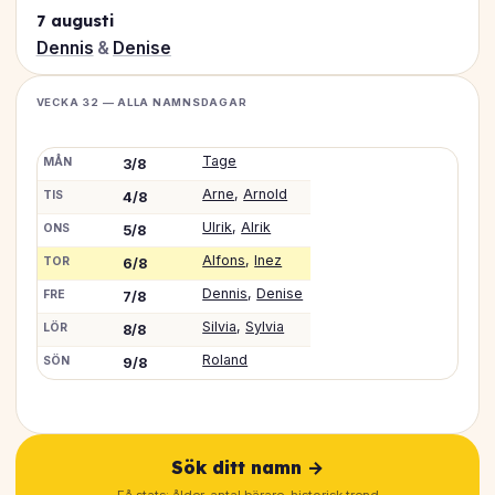
7 augusti
Dennis
&
Denise
VECKA 32 — ALLA NAMNSDAGAR
Tage
MÅN
3/8
Arne
,
Arnold
TIS
4/8
Ulrik
,
Alrik
ONS
5/8
Alfons
,
Inez
TOR
6/8
Dennis
,
Denise
FRE
7/8
Silvia
,
Sylvia
LÖR
8/8
Roland
SÖN
9/8
Sök ditt namn →
Få stats: ålder, antal bärare, historisk trend