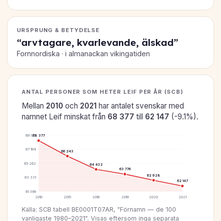
URSPRUNG & BETYDELSE
“arvtagare, kvarlevande, älskad”
Fornnordiska · i almanackan vikingatiden
ANTAL PERSONER SOM HETER LEIF PER ÅR (SCB)
Mellan
2010
och
2021
har antalet svenskar med
namnet Leif minskat från
68 377
till
62 147
(-9.1%).
69 125
68 377
67 194
66 243
65 262
64 432
63 776
62 928
63 331
62 147
61 399
2010
2015
2018
2019
2020
2021
Källa: SCB tabell BE0001T07AR, "Förnamn — de 100
vanligaste 1980–2021". Visas eftersom inga separata