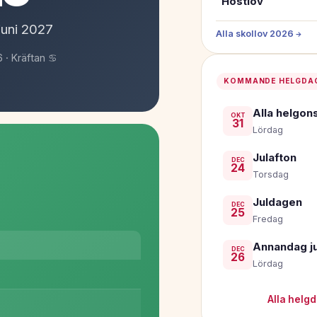
Höstlov
juni
2027
Alla skollov 2026 →
 · Kräftan ♋
KOMMANDE HELGDA
Alla helgon
OKT
31
Lördag
Julafton
DEC
24
Torsdag
Juldagen
DEC
25
Fredag
Annandag ju
DEC
26
Lördag
Alla helg