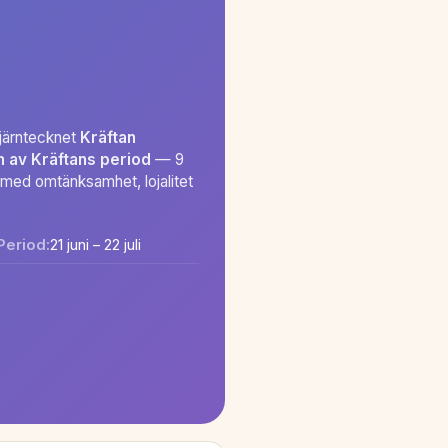
tjärntecknet
Kräftan
n av Kräftans period
— 9
s med omtänksamhet, lojalitet
Period:
21 juni – 22 juli