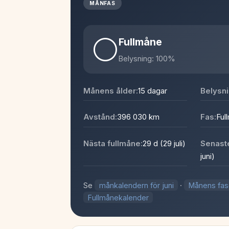
MÅNFAS
🌕
Fullmåne
Belysning: 100%
Månens ålder:
15 dagar
Belysni
Avstånd:
396 030 km
Fas:
Ful
Nästa fullmåne:
29 d (29 juli)
Senaste
juni)
Se
månkalendern för juni
·
Månens fas
Fullmånekalender