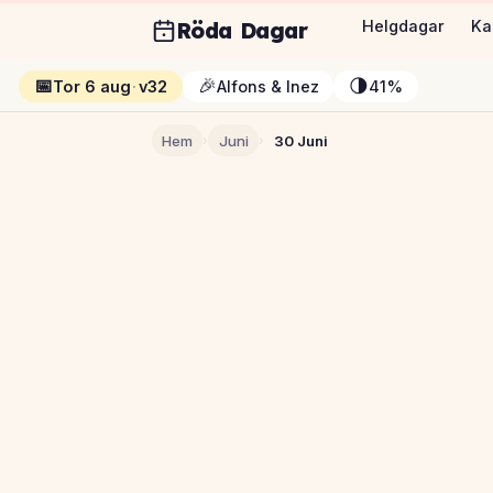
Röda Dagar
Helgdagar
Ka
📅
🎉
🌗
Tor 6 aug
·
v32
Alfons & Inez
41%
Hem
›
Juni
›
30 Juni