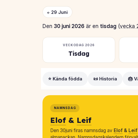
← 29 Juni
Den
30 juni 2026
är en
tisdag
(
vecka 
VECKODAG 2026
Tisdag
⭐ Kända födda
📜 Historia
🎂 V
NAMNSDAG
Elof
&
Leif
Den 30juni firas namnsdag av
Elof
&
Leif
almanackan. Namnsdagskalendern förvalt