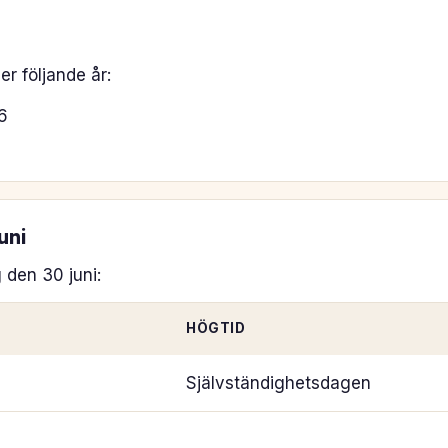
er följande år:
6
uni
g den 30 juni:
HÖGTID
Självständighetsdagen