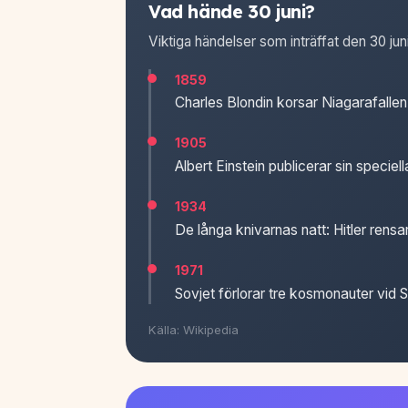
Vad hände 30 juni?
Viktiga händelser som inträffat den 30 jun
1859
Charles Blondin korsar Niagarafallen 
1905
Albert Einstein publicerar sin speciella
1934
De långa knivarnas natt: Hitler rensa
1971
Sovjet förlorar tre kosmonauter vid S
Källa: Wikipedia