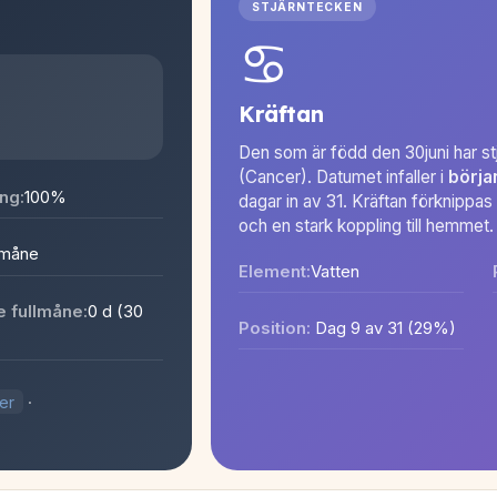
STJÄRNTECKEN
♋
Kräftan
Den som är född den 30juni har s
(Cancer). Datumet infaller i
börja
ng:
100%
dagar in av 31. Kräftan förknippa
och en stark koppling till hemmet.
lmåne
Element:
Vatten
 fullmåne:
0 d (30
Position:
Dag 9 av 31 (29%)
er
·