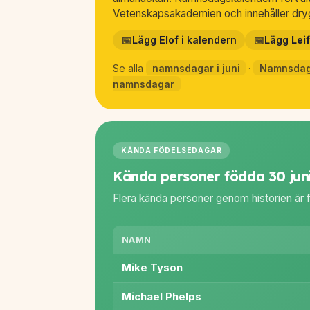
Vetenskapsakademien och innehåller dry
📅
📅
Lägg
Elof
i kalendern
Lägg
Leif
Se alla
namnsdagar i juni
·
Namnsdag
namnsdagar
KÄNDA FÖDELSEDAGAR
Kända personer födda 30 jun
Flera kända personer genom historien är f
NAMN
Mike Tyson
Michael Phelps