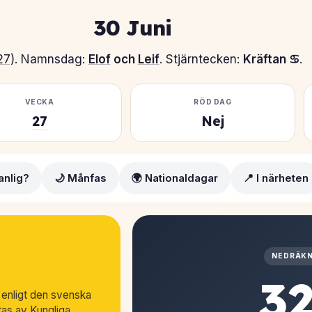
30 Juni
27
). Namnsdag:
Elof
och
Leif
. Stjärntecken:
Kräftan ♋
.
VECKA
RÖD DAG
27
Nej
anlig?
🌙 Månfas
🌍 Nationaldagar
📍 I närheten
NEDRÄKN
3
enligt den svenska
as av Kungliga