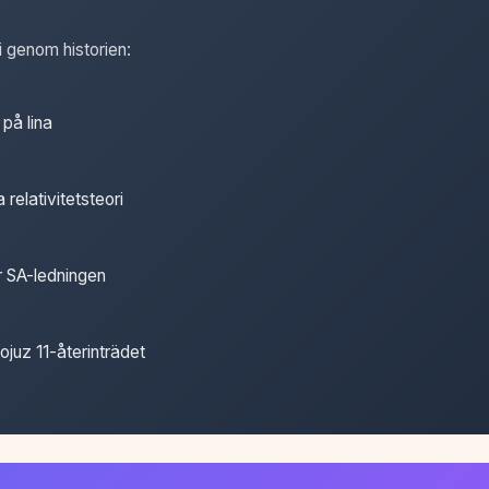
i genom historien:
på lina
 relativitetsteori
r SA-ledningen
ojuz 11-återinträdet