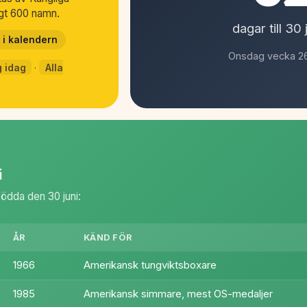
gt 600 namn.
dagar till 30 
i kalendern
Onsdag vecka 26
 idag
·
Alla
i
ödda den 30 juni:
ÅR
KÄND FÖR
1966
Amerikansk tungviktsboxare
1985
Amerikansk simmare, mest OS-medaljer