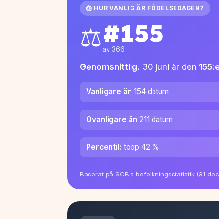
🎂 HUR VANLIG ÄR FÖDELSEDAGEN?
#155
⚖️
av 366
Genomsnittlig.
30 juni är den
155:
Vanligare än
154 datum
Ovanligare än
211 datum
Percentil:
topp 42 %
Baserat på SCB:s befolkningsstatistik (31 de