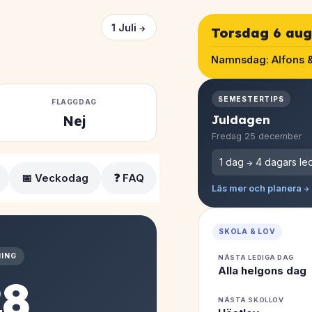
1 Juli →
Torsdag 6 aug
Namnsdag:
Alfons 
SEMESTERTIPS
FLAGGDAG
Juldagen
Nej
Fredag 25 december
1 dag → 4 dagars led
📅 Veckodag
❓ FAQ
Läs mer och planera →
SKOLA & LOV
ING
NÄSTA LEDIGA DAG
Alla helgons dag
28
NÄSTA SKOLLOV