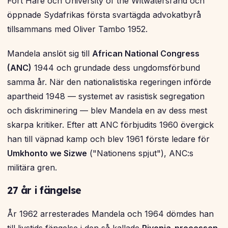
Fort Hare och University of the Witwatersrand och
öppnade Sydafrikas första svartägda advokatbyrå
tillsammans med Oliver Tambo 1952.
Mandela anslöt sig till
African National Congress
(ANC)
1944 och grundade dess ungdomsförbund
samma år. När den nationalistiska regeringen införde
apartheid 1948 — systemet av rasistisk segregation
och diskriminering — blev Mandela en av dess mest
skarpa kritiker. Efter att ANC förbjudits 1960 övergick
han till väpnad kamp och blev 1961 förste ledare för
Umkhonto we Sizwe
("Nationens spjut"), ANC:s
militära gren.
27 år i fängelse
År 1962 arresterades Mandela och 1964 dömdes han