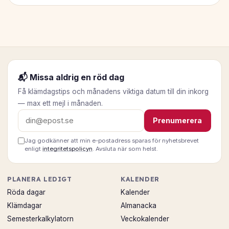
📬 Missa aldrig en röd dag
Få klämdagstips och månadens viktiga datum till din inkorg
— max ett mejl i månaden.
E-postadress
Prenumerera
Jag godkänner att min e-postadress sparas för nyhetsbrevet
enligt
integritetspolicyn
. Avsluta när som helst.
PLANERA LEDIGT
KALENDER
Röda dagar
Kalender
Klämdagar
Almanacka
Semesterkalkylatorn
Veckokalender