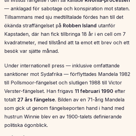
till livstids fängelse i den så kallade
Rivonia-processen
— anklagad för sabotage och konspiration mot staten.
Tillsammans med sju medtilltalade fördes han till det
ökända straffängelset på
Robben Island
utanför
Kapstaden, där han fick tillbringa 18 år i en cell om 7
kvadratmeter, med tillstånd att ta emot ett brev och ett
besök var sjätte månad.
Under internationell press — inklusive omfattande
sanktioner mot Sydafrika — förflyttades Mandela 1982
till Pollsmoor-fängelset och slutligen 1988 till Victor
Verster-fängelset. Han frigavs
11 februari 1990
efter
totalt
27 års fängelse
. Bilden av en 71-årig Mandela
som gick ut genom fängelseporten hand i hand med
hustrun Winnie blev en av 1900-talets definierande
politiska ögonblick.