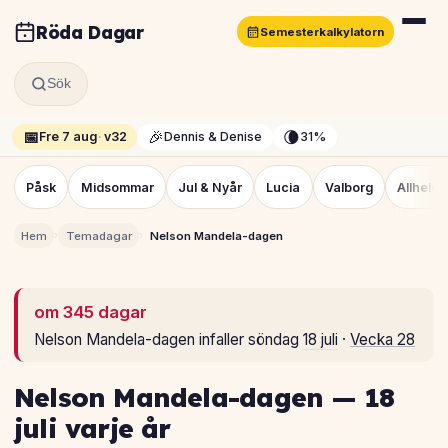
Röda Dagar
Semesterkalkylatorn
Sök
📅
🎉
🌘
Fre 7 aug
·
v32
Dennis & Denise
31%
Påsk
Midsommar
Jul & Nyår
Lucia
Valborg
Allhelg
›
›
Hem
Temadagar
Nelson Mandela-dagen
om 345 dagar
Nelson Mandela-dagen infaller söndag
18 juli
·
Vecka 28
Nelson Mandela-dagen — 18
juli varje år