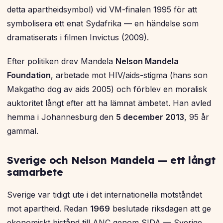
detta apartheidsymbol) vid VM-finalen 1995 för att
symbolisera ett enat Sydafrika — en händelse som
dramatiserats i filmen
Invictus
(2009).
Efter politiken drev Mandela
Nelson Mandela
Foundation
, arbetade mot HIV/aids-stigma (hans son
Makgatho dog av aids 2005) och förblev en moralisk
auktoritet långt efter att ha lämnat ämbetet. Han avled
hemma i Johannesburg den
5 december 2013
, 95 år
gammal.
Sverige och Nelson Mandela — ett långt
samarbete
Sverige var tidigt ute i det internationella motståndet
mot apartheid. Redan
1969
beslutade riksdagen att ge
ekonomiskt bistånd till ANC genom SIDA — Sverige