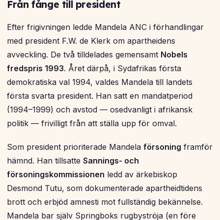
Från fånge till president
Efter frigivningen ledde Mandela ANC i förhandlingar
med president F.W. de Klerk om apartheidens
avveckling. De två tilldelades gemensamt
Nobels
fredspris 1993
. Året därpå, i Sydafrikas första
demokratiska val 1994, valdes Mandela till landets
första svarta president. Han satt en mandatperiod
(1994–1999) och avstod — osedvanligt i afrikansk
politik — frivilligt från att ställa upp för omval.
Som president prioriterade Mandela
försoning
framför
hämnd. Han tillsatte
Sannings- och
försoningskommissionen
ledd av ärkebiskop
Desmond Tutu, som dokumenterade apartheidtidens
brott och erbjöd amnesti mot fullständig bekännelse.
Mandela bar själv Springboks rugbyströja (en före