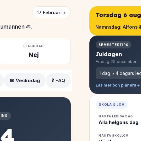
17 Februari →
Torsdag 6 aug
tumannen ♒
.
Namnsdag:
Alfons 
SEMESTERTIPS
FLAGGDAG
Juldagen
Nej
Fredag 25 december
1 dag → 4 dagars led
📅 Veckodag
❓ FAQ
Läs mer och planera →
SKOLA & LOV
ING
NÄSTA LEDIGA DAG
Alla helgons dag
94
NÄSTA SKOLLOV