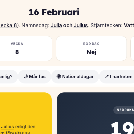
16 Februari
vecka 8
). Namnsdag:
Julia
och
Julius
. Stjärntecken:
Vat
VECKA
RÖD DAG
8
Nej
anlig?
🌙 Månfas
🌍 Nationaldagar
📍 I närheten
NEDRÄKN
1
&
Julius
enligt den
n förvaltas av