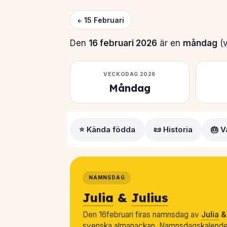
← 15 Februari
Den
16 februari 2026
är en
måndag
(
VECKODAG 2026
Måndag
⭐ Kända födda
📜 Historia
🎂 V
NAMNSDAG
Julia
&
Julius
Den 16februari firas namnsdag av
Julia
svenska almanackan. Namnsdagskalender