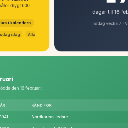
åller drygt 600
dagar till 16 fe
lius
i kalendern
Tisdag vecka 7 · 
sdag idag
·
Alla
ruari
födda den 16 februari:
ÅR
KÄND FÖR
1941
Nordkoreas ledare