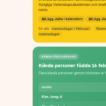
Kungliga Vetenskapsakademien och inneh
namn.
📅
📅
Lägg
Julia
i kalendern
Lägg
Ju
Se alla
namnsdagar i februari
·
Namn
namnsdagar
KÄNDA FÖDELSEDAGAR
Kända personer födda 16 feb
Flera kända personer genom historien är 
NAMN
Kim Jong-il