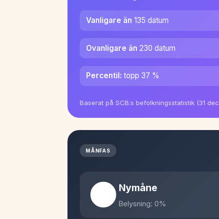
Vanligare än
135 datum
Ovanligare än
230 datum
Percentil:
topp 37 %
Baserat på SCB:s befolkningsstatistik (31 de
MÅNFAS
🌑
Nymåne
Belysning: 0%