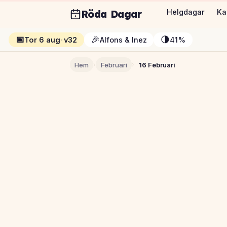
Röda Dagar
Helgdagar
Ka
📅
🎉
🌗
Tor 6 aug
·
v32
Alfons & Inez
41%
Hem
›
Februari
›
16 Februari