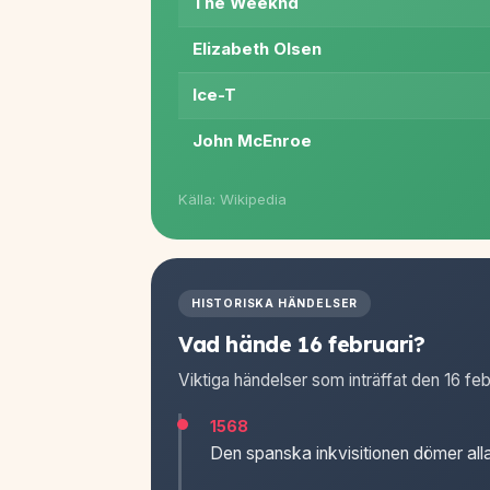
The Weeknd
Elizabeth Olsen
Ice-T
John McEnroe
Källa: Wikipedia
HISTORISKA HÄNDELSER
Vad hände 16 februari?
Viktiga händelser som inträffat den 16 feb
1568
Den spanska inkvisitionen dömer alla