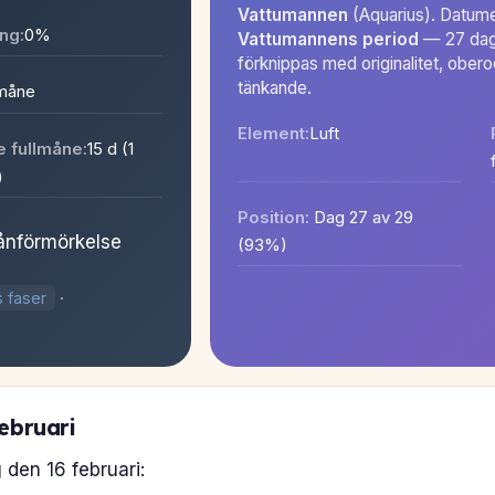
Vattumannen
(Aquarius). Datumet
ng:
0%
Vattumannens period
— 27 daga
förknippas med originalitet, ober
tänkande.
måne
Element:
Luft
 fullmåne:
15 d (1
)
Position:
Dag 27 av 29
ånförmörkelse
(93%)
 faser
·
ebruari
g den 16 februari: