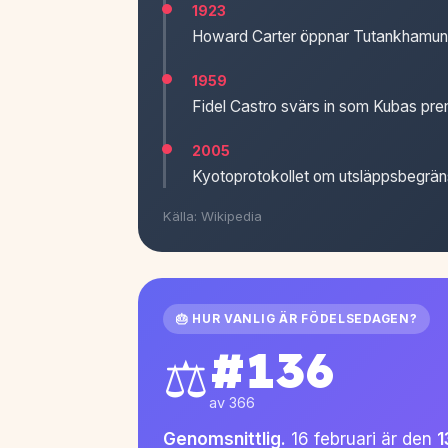
1923
Howard Carter öppnar Tutankhamun
1959
Fidel Castro svärs in som Kubas pre
2005
Kyotoprotokollet om utsläppsbegränsn
Källa: Wikipedia
🎂 HUR VANLIG ÄR FÖDELSEDAGEN?
#136
⚖️
av 366
Genomsnittlig.
16 februari är den
1