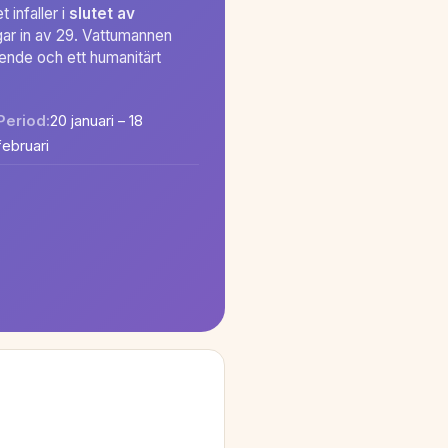
 infaller i
slutet av
r in av 29. Vattumannen
oende och ett humanitärt
Period:
20 januari – 18
februari