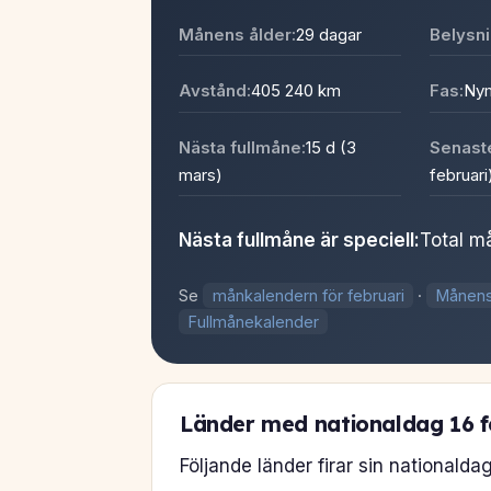
Månens ålder:
29 dagar
Belysni
Avstånd:
405 240 km
Fas:
Ny
Nästa fullmåne:
15 d (3
Senaste
mars)
februari
Nästa fullmåne är speciell:
Total m
Se
månkalendern för februari
·
Månens
Fullmånekalender
Länder med nationaldag 16 f
Följande länder firar sin nationalda