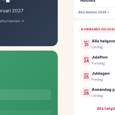
Höstlov
bruari
2027
Alla skollov 2026 →
Vattumannen ♒
KOMMANDE HELGDA
Alla helgon
OKT
31
Lördag
Julafton
DEC
24
Torsdag
Juldagen
DEC
25
Fredag
Annandag ju
DEC
26
Lördag
Alla helg