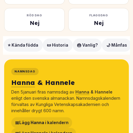
RÖD DAG
FLAGGDAG
Nej
Nej
⭐ Kända födda
📜 Historia
🎂 Vanlig?
🌙 Månfas
NAMNSDAG
Hanna
& Hannele
Den 5januari firas namnsdag av
Hanna
& Hannele
enligt den svenska almanackan. Namnsdagskalendern
förvaltas av Kungliga Vetenskapsakademien och
innehåller drygt 600 namn.
📅
Lägg
Hanna
i kalendern