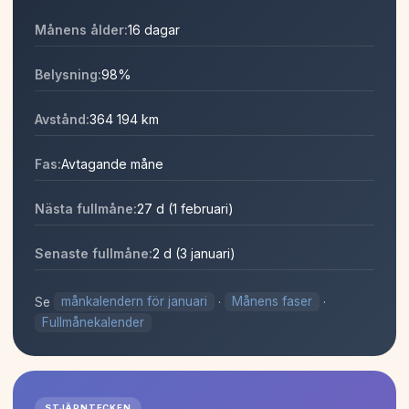
Månens ålder:
16 dagar
Belysning:
98%
Avstånd:
364 194 km
Fas:
Avtagande måne
Nästa fullmåne:
27 d (1 februari)
Senaste fullmåne:
2 d (3 januari)
Se
månkalendern för januari
·
Månens faser
·
Fullmånekalender
STJÄRNTECKEN