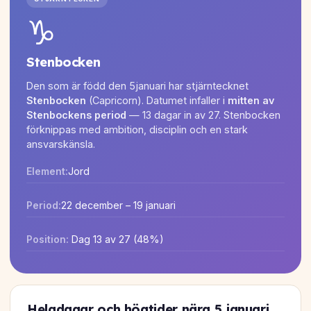
♑
Stenbocken
Den som är född den 5januari har stjärntecknet
Stenbocken
(Capricorn). Datumet infaller i
mitten av
Stenbockens period
— 13 dagar in av 27. Stenbocken
förknippas med ambition, disciplin och en stark
ansvarskänsla.
Element:
Jord
Period:
22 december – 19 januari
Position:
Dag 13 av 27 (48%)
Helgdagar och högtider nära 5 januari