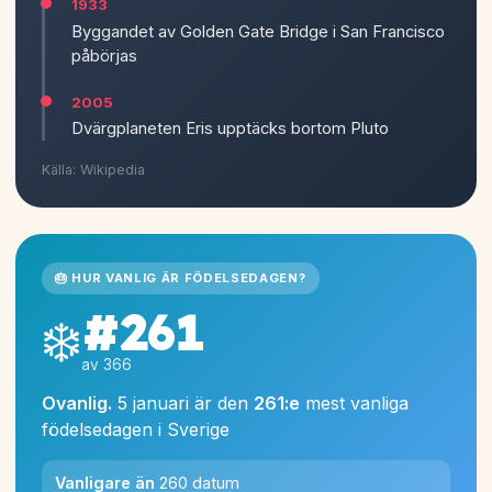
1933
Byggandet av Golden Gate Bridge i San Francisco
påbörjas
2005
Dvärgplaneten Eris upptäcks bortom Pluto
Källa: Wikipedia
🎂 HUR VANLIG ÄR FÖDELSEDAGEN?
#261
❄️
av 366
Ovanlig.
5 januari är den
261:e
mest vanliga
födelsedagen i Sverige
Vanligare än
260 datum