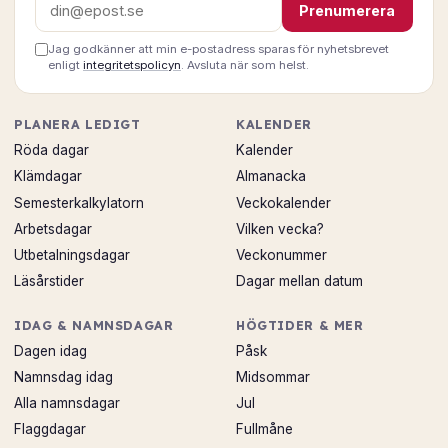
E-postadress
Prenumerera
Jag godkänner att min e-postadress sparas för nyhetsbrevet
enligt
integritetspolicyn
. Avsluta när som helst.
PLANERA LEDIGT
KALENDER
Röda dagar
Kalender
Klämdagar
Almanacka
Semesterkalkylatorn
Veckokalender
Arbetsdagar
Vilken vecka?
Utbetalningsdagar
Veckonummer
Läsårstider
Dagar mellan datum
IDAG & NAMNSDAGAR
HÖGTIDER & MER
Dagen idag
Påsk
Namnsdag idag
Midsommar
Alla namnsdagar
Jul
Flaggdagar
Fullmåne