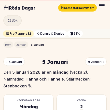
Röda Dagar
Semesterkalkylatorn
Sök
📅
🎉
🌘
Fre 7 aug
·
v32
Dennis & Denise
31%
›
›
Hem
Januari
5 Januari
5 Januari
← 4 Januari
6 Januari →
Den
5 januari 2026
är en
måndag
(
vecka 2
).
Namnsdag:
Hanna
och Hannele
. Stjärntecken:
Stenbocken ♑
.
VECKODAG 2026
VECKA
Måndag
2