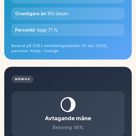
Ovanligare än
105 datum
Percentil:
topp 71 %
Baserat på SCB:s befolkningsstatistik (31 dec 2025),
personer födda i Sverige.
MÅNFAS
🌖
Avtagande måne
Belysning: 98%