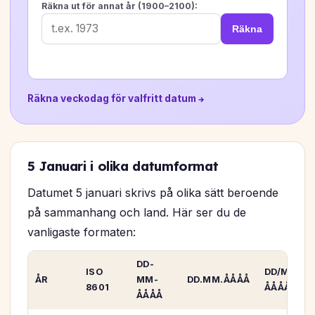
Räkna ut för annat år (1900–2100):
Räkna
Räkna veckodag för valfritt datum →
5 Januari i olika datumformat
Datumet 5 januari skrivs på olika sätt beroende
på sammanhang och land. Här ser du de
vanligaste formaten:
DD-
ISO
DD/MM/
ÅR
MM-
DD.MM.ÅÅÅÅ
8601
ÅÅÅÅ
ÅÅÅÅ