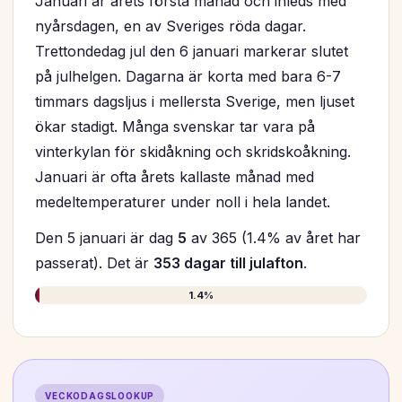
Januari är årets första månad och inleds med
nyårsdagen, en av Sveriges röda dagar.
Trettondedag jul den 6 januari markerar slutet
på julhelgen. Dagarna är korta med bara 6-7
timmars dagsljus i mellersta Sverige, men ljuset
ökar stadigt. Många svenskar tar vara på
vinterkylan för skidåkning och skridskoåkning.
Januari är ofta årets kallaste månad med
medeltemperaturer under noll i hela landet.
Den 5 januari är dag
5
av 365 (1.4% av året har
passerat). Det är
353 dagar till julafton
.
1.4%
VECKODAGSLOOKUP