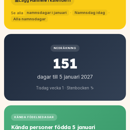
📅
Lägg
Hannele
i kalendern
Se alla
namnsdagar i januari
·
Namnsdag idag
·
Alla namnsdagar
NEDRÄKNING
151
dagar till 5 januari
2027
Tisdag vecka 1 · Stenbocken ♑
KÄNDA FÖDELSEDAGAR
Kända personer födda 5 januari