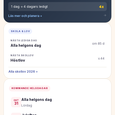
4x
1 dag → 4 dagars ledigt
Läs mer och planera →
SKOLA & LOV
NÄSTA LEDIGA DAG
om 85 d
Alla helgons dag
NÄSTA SKOLLOV
v.44
Höstlov
Alla skollov 2026 →
KOMMANDE HELGDAGAR
Alla helgons dag
OKT
31
Lördag