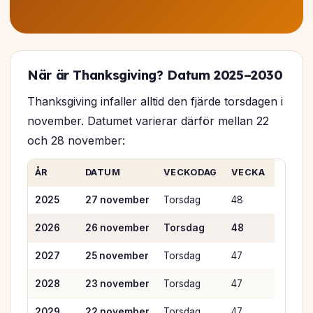
När är Thanksgiving? Datum 2025–2030
Thanksgiving infaller alltid den fjärde torsdagen i
november. Datumet varierar därför mellan 22
och 28 november:
ÅR
DATUM
VECKODAG
VECKA
2025
27 november
Torsdag
48
2026
26 november
Torsdag
48
2027
25 november
Torsdag
47
2028
23 november
Torsdag
47
2029
22 november
Torsdag
47