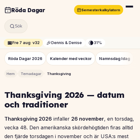
Röda Dagar
Semesterkalkylatorn
Sök
📅
🎉
🌘
Fre 7 aug
·
v32
Dennis & Denise
31%
Röda Dagar 2026
Kalender med veckor
Namnsdag Idag
K
›
›
Hem
Temadagar
Thanksgiving
Thanksgiving 2026 — datum
och traditioner
Thanksgiving 2026
infaller
26 november
, en torsdag,
vecka 48. Den amerikanska skördehögtiden firas alltid
den fjärde torsdagen i november och är USA:s mest