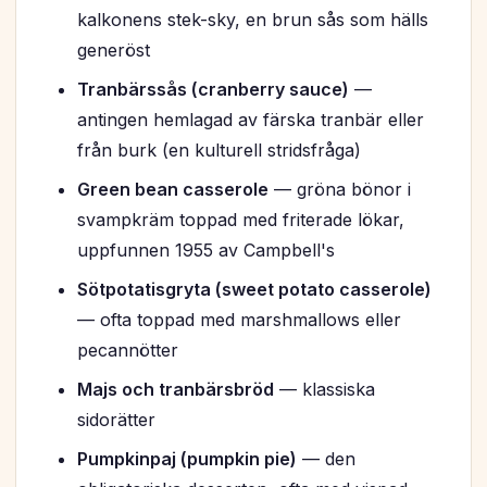
kalkonens stek-sky, en brun sås som hälls
generöst
Tranbärssås (cranberry sauce)
—
antingen hemlagad av färska tranbär eller
från burk (en kulturell stridsfråga)
Green bean casserole
— gröna bönor i
svampkräm toppad med friterade lökar,
uppfunnen 1955 av Campbell's
Sötpotatisgryta (sweet potato casserole)
— ofta toppad med marshmallows eller
pecannötter
Majs och tranbärsbröd
— klassiska
sidorätter
Pumpkinpaj (pumpkin pie)
— den