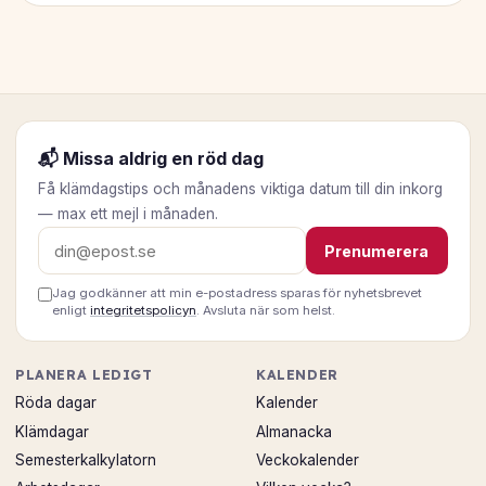
📬 Missa aldrig en röd dag
Få klämdagstips och månadens viktiga datum till din inkorg
— max ett mejl i månaden.
E-postadress
Prenumerera
Jag godkänner att min e-postadress sparas för nyhetsbrevet
enligt
integritetspolicyn
. Avsluta när som helst.
PLANERA LEDIGT
KALENDER
Röda dagar
Kalender
Klämdagar
Almanacka
Semesterkalkylatorn
Veckokalender