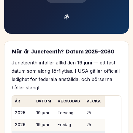
✊
När är Juneteenth? Datum 2025–2030
Juneteenth infaller alltid den
19 juni
— ett fast
datum som aldrig förflyttas. I USA gäller officiell
ledighet för federala anställda, och börserna
håller stängt.
ÅR
DATUM
VECKODAG
VECKA
2025
19 juni
Torsdag
25
2026
19 juni
Fredag
25