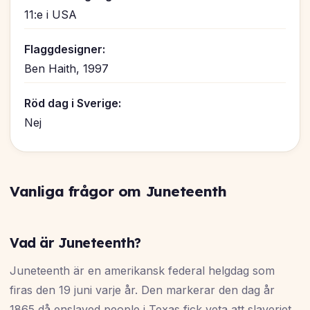
11:e i USA
Flaggdesigner:
Ben Haith, 1997
Röd dag i Sverige:
Nej
Vanliga frågor om Juneteenth
Vad är Juneteenth?
Juneteenth är en amerikansk federal helgdag som
firas den 19 juni varje år. Den markerar den dag år
1865 då enslaved people i Texas fick veta att slaveriet