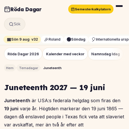
Röda Dagar
Semesterkalkylatorn
Sök
📅
🎉
🟢
🎈
Sön 9 aug
·
v32
Roland
Söndag
Internationella urs
Röda Dagar 2026
Kalender med veckor
Namnsdag Idag
K
›
›
Hem
Temadagar
Juneteenth
Juneteenth 2027 — 19 juni
Juneteenth
är USA:s federala helgdag som firas den
19 juni
varje år. Högtiden markerar den 19 juni 1865 —
dagen då enslaved people i Texas fick veta att slaveriet
var avskaffat, mer än två år efter att