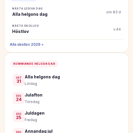
NÄSTA LEDIGA DAG
om 83 d
Alla helgons dag
NÄSTA SKOLLOV
v.44
Höstlov
Alla skollov 2026 →
KOMMANDE HELGDAGAR
Alla helgons dag
OKT
31
Lördag
Julafton
DEC
24
Torsdag
Juldagen
DEC
25
Fredag
Annandag jul
DEC