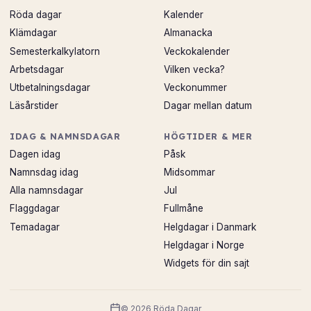
Röda dagar
Kalender
Klämdagar
Almanacka
Semesterkalkylatorn
Veckokalender
Arbetsdagar
Vilken vecka?
Utbetalningsdagar
Veckonummer
Läsårstider
Dagar mellan datum
IDAG & NAMNSDAGAR
HÖGTIDER & MER
Dagen idag
Påsk
Namnsdag idag
Midsommar
Alla namnsdagar
Jul
Flaggdagar
Fullmåne
Temadagar
Helgdagar i Danmark
Helgdagar i Norge
Widgets för din sajt
© 2026 Röda Dagar