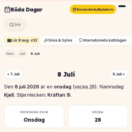
Röda Dagar
Semesterkalkylatorn
Sök
📅
🎉
🎈
Lör 8 aug
·
v32
Silvia & Sylvia
Internationella kattdagen
›
›
Hem
Juli
8 Juli
8 Juli
← 7 Juli
9 Juli →
Den
8 juli 2026
är en
onsdag
(
vecka 28
). Namnsdag:
Kjell
. Stjärntecken:
Kräftan ♋
.
VECKODAG 2026
VECKA
Onsdag
28