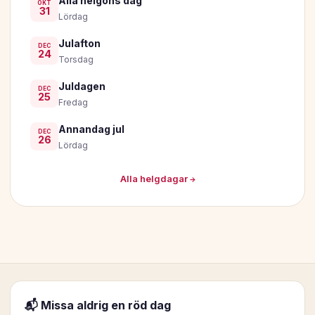
Alla helgons dag
OKT
31
Lördag
Julafton
DEC
24
Torsdag
Juldagen
DEC
25
Fredag
Annandag jul
DEC
26
Lördag
Alla helgdagar →
📬 Missa aldrig en röd dag