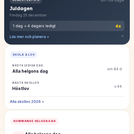
om 139 dagar
Juldagen
Fredag 25 december
4x
1 dag → 4 dagars ledigt
Läs mer och planera →
SKOLA & LOV
NÄSTA LEDIGA DAG
om 84 d
Alla helgons dag
NÄSTA SKOLLOV
v.44
Höstlov
Alla skollov 2026 →
KOMMANDE HELGDAGAR