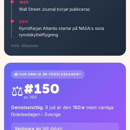
1889
Wall Street Journal börjar publiceras
2011
Rymdfärjan Atlantis startar på NASA:s sista
rymdskyttelflygning
Källa: Wikipedia
🎂 HUR VANLIG ÄR FÖDELSEDAGEN?
#150
⚖️
av 366
Genomsnittlig.
8 juli är den
150:e
mest vanliga
födelsedagen i Sverige
Vanligare än
149 datum