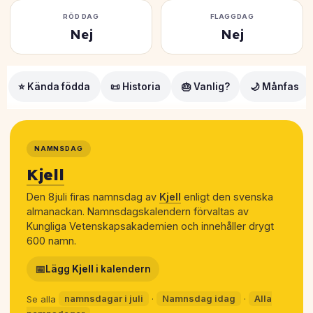
RÖD DAG
FLAGGDAG
Nej
Nej
⭐ Kända födda
📜 Historia
🎂 Vanlig?
🌙 Månfas
NAMNSDAG
Kjell
Den 8juli firas namnsdag av
Kjell
enligt den svenska
almanackan. Namnsdagskalendern förvaltas av
Kungliga Vetenskapsakademien och innehåller drygt
600 namn.
📅
Lägg
Kjell
i kalendern
Se alla
namnsdagar i juli
·
Namnsdag idag
·
Alla