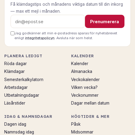
Få klämdagstips och månadens viktiga datum till din inkorg
— max ett mejl i månaden.
E-postadress
Prenumerera
Jag godkänner att min e-postadress sparas för nyhetsbrevet
enligt
integritetspolicyn
. Avsluta när som helst.
PLANERA LEDIGT
KALENDER
Röda dagar
Kalender
Klämdagar
Almanacka
Semesterkalkylatorn
Veckokalender
Arbetsdagar
Vilken vecka?
Utbetalningsdagar
Veckonummer
Läsårstider
Dagar mellan datum
IDAG & NAMNSDAGAR
HÖGTIDER & MER
Dagen idag
Påsk
Namnsdag idag
Midsommar