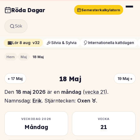
Röda Dagar
Semesterkalkylatorn
Sök
📅
🎉
🎈
Lör 8 aug
·
v32
Silvia & Sylvia
Internationella kattdagen
›
›
Hem
Maj
18 Maj
18 Maj
← 17 Maj
19 Maj →
Den
18 maj 2026
är en
måndag
(
vecka 21
).
Namnsdag:
Erik
. Stjärntecken:
Oxen ♉
.
VECKODAG 2026
VECKA
Måndag
21