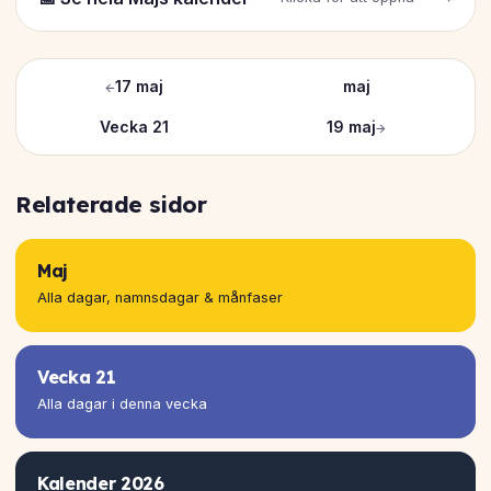
←
17 maj
maj
Vecka 21
19 maj
→
Relaterade sidor
Maj
Alla dagar, namnsdagar & månfaser
Vecka 21
Alla dagar i denna vecka
Kalender 2026