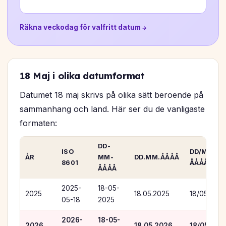
Räkna veckodag för valfritt datum →
18 Maj i olika datumformat
Datumet 18 maj skrivs på olika sätt beroende på
sammanhang och land. Här ser du de vanligaste
formaten:
DD-
ISO
DD/MM/
ÅR
MM-
DD.MM.ÅÅÅÅ
8601
ÅÅÅÅ
ÅÅÅÅ
2025-
18-05-
2025
18.05.2025
18/05/202
05-18
2025
2026-
18-05-
2026
18.05.2026
18/05/202