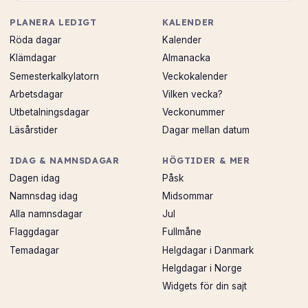
PLANERA LEDIGT
KALENDER
Röda dagar
Kalender
Klämdagar
Almanacka
Semesterkalkylatorn
Veckokalender
Arbetsdagar
Vilken vecka?
Utbetalningsdagar
Veckonummer
Läsårstider
Dagar mellan datum
IDAG & NAMNSDAGAR
HÖGTIDER & MER
Dagen idag
Påsk
Namnsdag idag
Midsommar
Alla namnsdagar
Jul
Flaggdagar
Fullmåne
Temadagar
Helgdagar i Danmark
Helgdagar i Norge
Widgets för din sajt