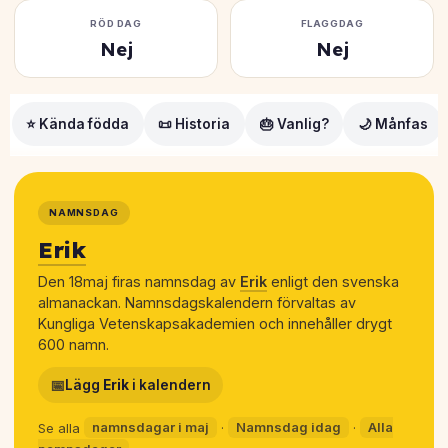
RÖD DAG
FLAGGDAG
Nej
Nej
⭐ Kända födda
📜 Historia
🎂 Vanlig?
🌙 Månfas
NAMNSDAG
Erik
Den 18maj firas namnsdag av
Erik
enligt den svenska
almanackan. Namnsdagskalendern förvaltas av
Kungliga Vetenskapsakademien och innehåller drygt
600 namn.
📅
Lägg
Erik
i kalendern
Se alla
namnsdagar i maj
·
Namnsdag idag
·
Alla