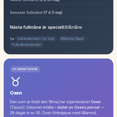
Senaste fullmåne:
17 d (1 maj)
Nästa fullmåne är speciell:
Blåmåne
Se
månkalendern för maj
·
Månens faser
·
Fullmånekalender
STJÄRNTECKEN
♉
Oxen
Den som är född den 18maj har stjärntecknet
Oxen
(Taurus). Datumet infaller i
slutet av Oxens period
—
28 dagar in av 30. Oxen förknippas med tålamod,