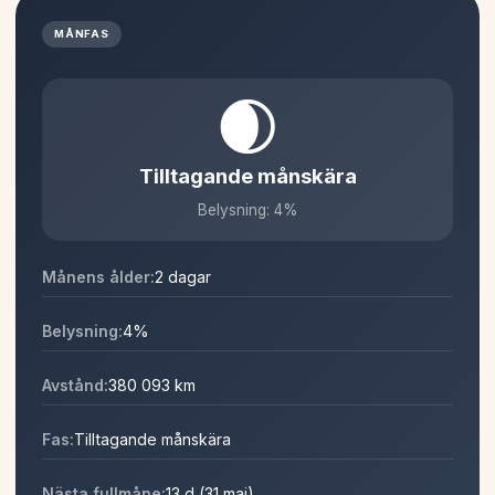
MÅNFAS
🌒
Tilltagande månskära
Belysning: 4%
Månens ålder:
2 dagar
Belysning:
4%
Avstånd:
380 093 km
Fas:
Tilltagande månskära
Nästa fullmåne:
13 d (31 maj)