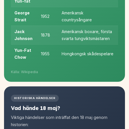
Yun-fat
George
Amerikansk
1952
Strait
countrysångare
Jack
Amerikansk boxare, första
1878
Johnson
svarta tungviktsmästaren
Yun-Fat
1955
Hongkongsk skådespelare
Chow
Källa: Wikipedia
HISTORISKA HÄNDELSER
Vad hände 18 maj?
Viktiga händelser som inträffat den 18 maj genom
historien: