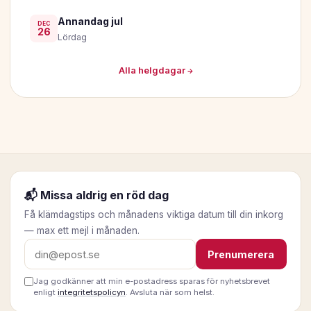
Annandag jul
DEC
26
Lördag
Alla helgdagar →
📬 Missa aldrig en röd dag
Få klämdagstips och månadens viktiga datum till din inkorg
— max ett mejl i månaden.
E-postadress
Prenumerera
Jag godkänner att min e-postadress sparas för nyhetsbrevet
enligt
integritetspolicyn
. Avsluta när som helst.