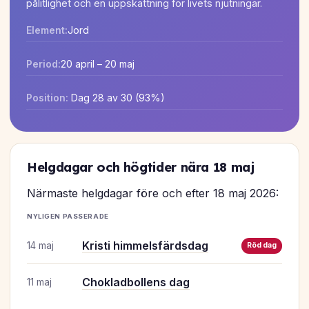
pålitlighet och en uppskattning för livets njutningar.
Element:
Jord
Period:
20 april – 20 maj
Position:
Dag 28 av 30 (93%)
Helgdagar och högtider nära 18 maj
Närmaste helgdagar före och efter 18 maj 2026:
NYLIGEN PASSERADE
Kristi himmelsfärdsdag
14 maj
Röd dag
Chokladbollens dag
11 maj