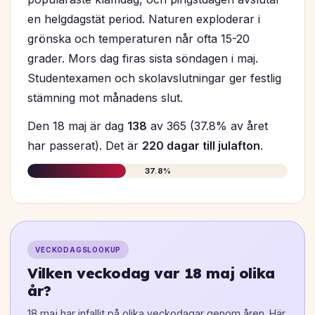
en helgdagstät period. Naturen exploderar i
grönska och temperaturen når ofta 15-20
grader. Mors dag firas sista söndagen i maj.
Studentexamen och skolavslutningar ger festlig
stämning mot månadens slut.
Den 18 maj är dag
138
av 365 (37.8% av året
har passerat). Det är
220 dagar till julafton
.
37.8%
VECKODAGSLOOKUP
Vilken veckodag var 18 maj olika
år?
18 maj har infallit på olika veckodagar genom åren. Här