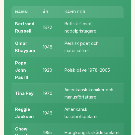
NAMN
ÅR
KÄND FÖR
Bertrand
Brittisk filosof,
1872
Russell
nobelpristagare
Omar
Persisk poet och
1048
Khayyam
matematiker
Pope
John
1920
Polsk påve 1978–2005
Paul II
Amerikansk komiker och
Tina Fey
1970
manusförfattare
Reggie
Amerikansk
1946
Jackson
basebollspelare
Chow
1955
Hongkongsk skådespelare