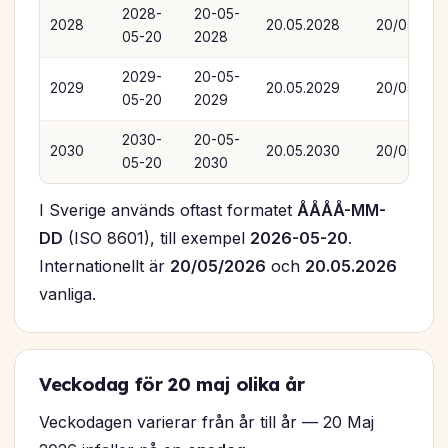
2028-
20-05-
2028
20.05.2028
20/05/202
05-20
2028
2029-
20-05-
2029
20.05.2029
20/05/202
05-20
2029
2030-
20-05-
2030
20.05.2030
20/05/203
05-20
2030
I Sverige används oftast formatet
ÅÅÅÅ-MM-
DD
(ISO 8601), till exempel
2026-05-20
.
Internationellt är
20/05/2026
och
20.05.2026
vanliga.
Veckodag för 20 maj olika år
Veckodagen varierar från år till år — 20 Maj