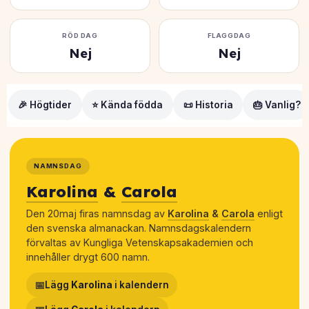
RÖD DAG
FLAGGDAG
Nej
Nej
🎉 Högtider
⭐ Kända födda
📜 Historia
🎂 Vanlig?
NAMNSDAG
Karolina
&
Carola
Den 20maj firas namnsdag av
Karolina
&
Carola
enligt
den svenska almanackan. Namnsdagskalendern
förvaltas av Kungliga Vetenskapsakademien och
innehåller drygt 600 namn.
📅
Lägg
Karolina
i kalendern