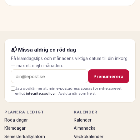
📬 Missa aldrig en röd dag
Få klämdagstips och månadens viktiga datum till din inkorg
— max ett mejl i månaden.
E-postadress
Prenumerera
Jag godkänner att min e-postadress sparas för nyhetsbrevet
enligt
integritetspolicyn
. Avsluta när som helst.
PLANERA LEDIGT
KALENDER
Röda dagar
Kalender
Klämdagar
Almanacka
Semesterkalkylatorn
Veckokalender