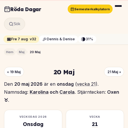
Röda Dagar
Semesterkalkylatorn
Sök
📅
🎉
🌘
Fre 7 aug
·
v32
Dennis & Denise
31%
›
›
Hem
Maj
20 Maj
20 Maj
← 19 Maj
21 Maj →
Den
20 maj 2026
är en
onsdag
(
vecka 21
).
Namnsdag:
Karolina
och
Carola
. Stjärntecken:
Oxen
♉
.
VECKODAG 2026
VECKA
Onsdag
21