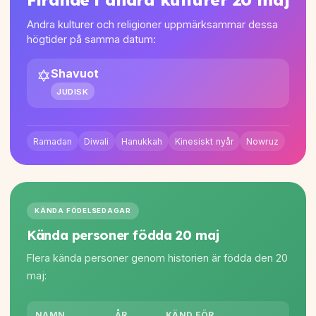
Firande i andra kulturer 20 maj
Andra kulturer och religioner uppmärksammar dessa
högtider på samma datum:
✡️
Shavuot
JUDISK
Ramadan
Diwali
Hanukkah
Kinesiskt nyår
Nowruz
KÄNDA FÖDELSEDAGAR
Kända personer födda 20 maj
Flera kända personer genom historien är födda den 20
maj:
NAMN
ÅR
KÄND FÖR