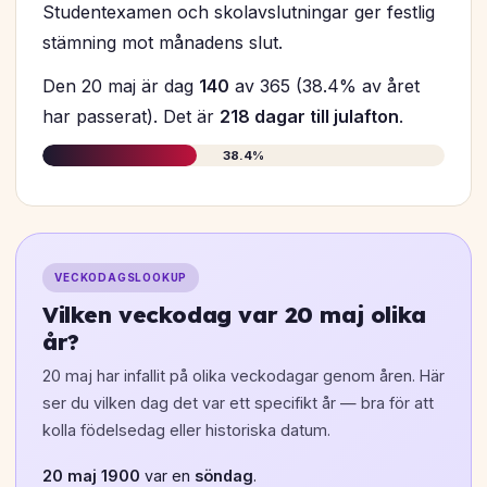
Studentexamen och skolavslutningar ger festlig
stämning mot månadens slut.
Den 20 maj är dag
140
av 365 (38.4% av året
har passerat). Det är
218 dagar till julafton
.
38.4%
VECKODAGSLOOKUP
Vilken veckodag var 20 maj olika
år?
20 maj har infallit på olika veckodagar genom åren. Här
ser du vilken dag det var ett specifikt år — bra för att
kolla födelsedag eller historiska datum.
20 maj 1900
var en
söndag
.