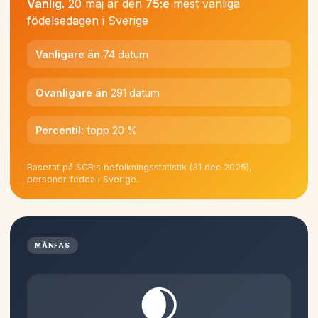
Vanlig.
20 maj är den
75:e
mest vanliga
födelsedagen i Sverige
Vanligare än
74 datum
Ovanligare än
291 datum
Percentil:
topp 20 %
Baserat på SCB:s befolkningsstatistik (31 dec 2025),
personer födda i Sverige.
MÅNFAS
🌒