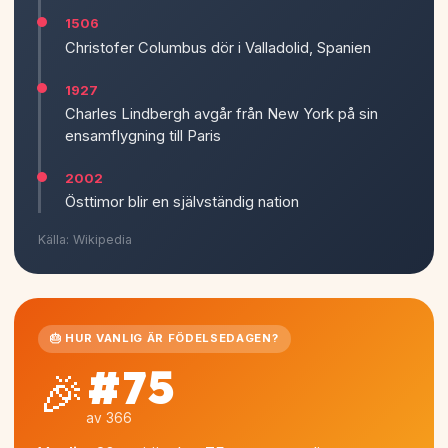
1506
Christofer Columbus dör i Valladolid, Spanien
1927
Charles Lindbergh avgår från New York på sin
ensamflygning till Paris
2002
Östtimor blir en självständig nation
Källa: Wikipedia
🎂 HUR VANLIG ÄR FÖDELSEDAGEN?
#75
🎉
av 366