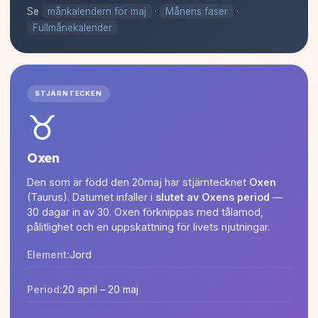
Se
månkalendern för maj
·
Månens faser
·
Fullmånekalender
STJÄRNTECKEN
♉
Oxen
Den som är född den 20maj har stjärntecknet
Oxen
(Taurus). Datumet infaller i
slutet av Oxens period
—
30 dagar in av 30. Oxen förknippas med tålamod,
pålitlighet och en uppskattning för livets njutningar.
Element:
Jord
Period:
20 april – 20 maj