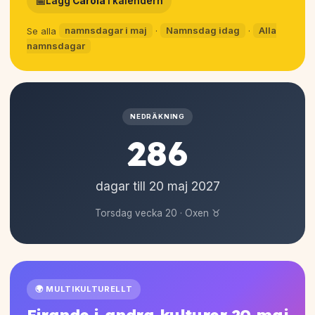
📅
Lägg
Carola
i kalendern
Se alla
namnsdagar i maj
·
Namnsdag idag
·
Alla
namnsdagar
NEDRÄKNING
286
dagar till 20 maj
2027
Torsdag vecka 20 · Oxen ♉
🌍 MULTIKULTURELLT